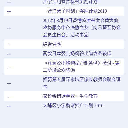
---
活学活用营养标签奖励计划
---
「合拍亲子时刻」奖励计划2019
2012年8月19日香港癌症基金会黄大仙
---
癌协服务中心癌协之友〔向日葵互协会
会员生日会〕活动事宜
---
综合保险
---
两款日本婴儿奶粉验出碘含量较低
《淫亵及不雅物品管制条例》检讨 - 第
---
二阶段公众咨询
招募第五届深水埗区家长教师会聯会理
---
事
---
家校会精选单张：生命教育
---
大埔区小学榄球推广计划 2010