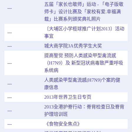
五届「家长也敬师」运动 - 「电子版敬
---
师卡」设计比赛及「家校有爱.幸福满
载」比赛系列颁奖典礼照片
〔大埔区小学榄球推广计划2013〕活动
---
事宜
---
城大商学院3A优秀学生大奖
提高警觉 预防人类感染甲型禽流感
---
（H7N9）及 新型冠状病毒致严重呼吸
系统病
人类感染甲型禽流感(H7N9)个案的健
---
康信息
---
2013年世界卫生日专页
2013全港护脊行动：脊背检查日及脊背
---
护理培训班
---
《食物安全焦点》