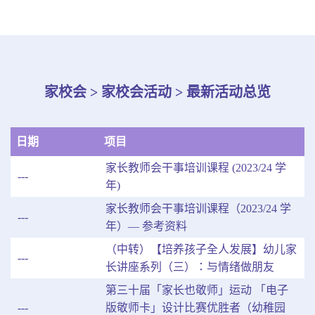
家校会 > 家校会活动 > 最新活动总览
日期
项目
家长教师会干事培训课程 (2023/24 学
---
年)
家长教师会干事培训课程（2023/24 学
---
年）— 参考资料
（中转）【培养孩子全人发展】幼儿家
---
长讲座系列（三）：与情绪做朋友
第三十届「家长也敬师」运动 「电子
---
版敬师卡」设计比赛优胜者（幼稚园