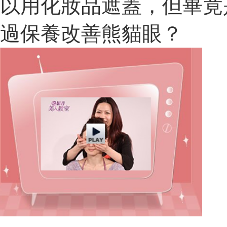
以用化妝品遮蓋，但畢竟
過保養改善熊貓眼？