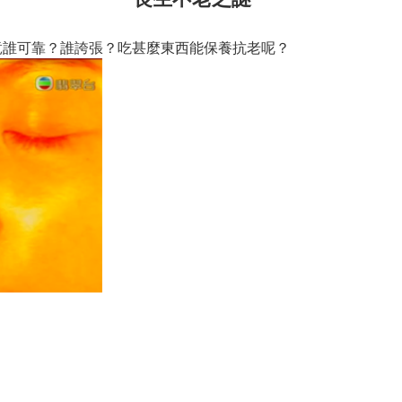
竟誰可靠？誰誇張？吃甚麼東西能保養抗老呢？