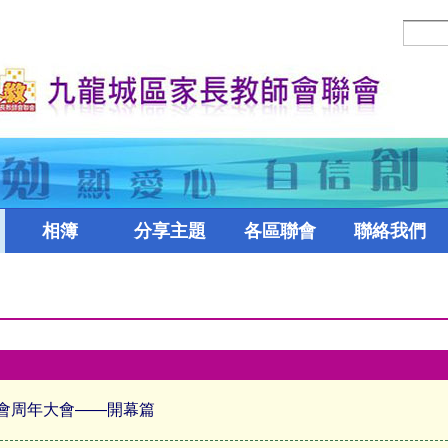
相簿
分享主題
各區聯會
聯絡我們
會周年大會——開幕篇