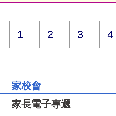
1
2
3
4
家校會
家長電子專遞