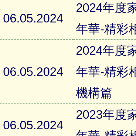
2024年
06.05.2024
年華-精彩
2024年
06.05.2024
年華-精彩
機構篇
2023年
06.05.2024
年華-精彩