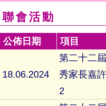
聯會活動
公佈日期
項目
第二十二
18.06.2024
秀家長嘉許禮
2