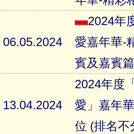
2024
06.05.2024
愛嘉年華-
賓及嘉賓
2024年
13.04.2024
愛」嘉年華
位 (排名不