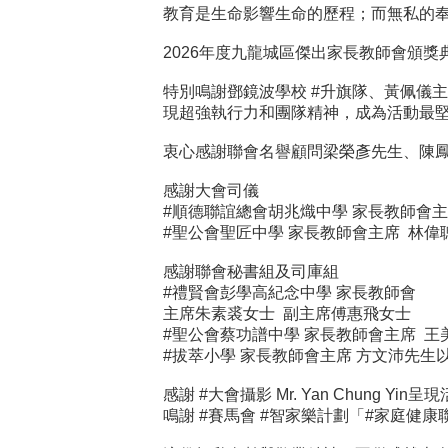
教育是生命影響生命的歷程；而無私的
2026年度九龍城區傑出家長教師會頒
特別鳴謝鄧鏡波學校 #升旗隊、黃佩儀
現超強執行力和團隊精神，成為活動最
衷心感謝聯會名譽顧問梁榮彥先生、陳
感謝大會司儀
#順德聯誼總會胡兆熾中學 家長教師會主
#聖公會聖匠中學 家長教師會主席 林偉
感謝聯會秘書組及司庫組
#禮賢會彭學高紀念中學 家長教師會
主席朱素裘女士 副主席傅惠飛女士
#聖公會蔡功譜中學 家長教師會主席 王
#拔萃小學 家長教師會主席 方文沛先
感謝 #大會攝影 Mr. Yan Chung Yi
鳴謝 #賽馬會 #智家樂計劃「#家庭健