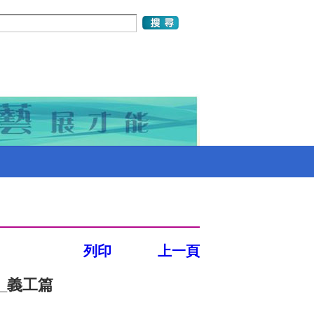
列印
上一頁
_義工篇