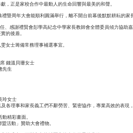
奉獻，正是家校合作中最動人的生命回響與最美的和聲。
獎典禮暨周年大會能順利圓滿舉行，離不開台前幕後默默耕耘的家
主任、感謝禮賢會彭學高紀念中學家長教師會全體委員傾力協助
堅實的後盾。
鳳雯女士籌備常務理事補選事宜。
席 錢溫貝珊女士
聰先生
美玲女士
生以及各理事和家長義工們不辭勞苦、緊密協作，專業高效的表現
n呈現活動精彩畫面。
康聯盟活動」贊助大會禮物。