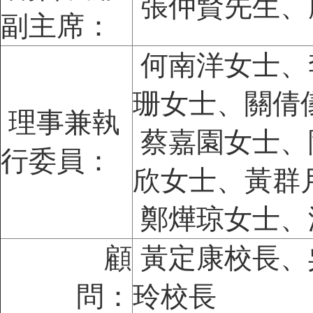
張仲賢先生、
副主席：
何南洋女士、
珊女士、關倩
理事兼執
蔡嘉園女士、
行委員：
欣女士、黃群
鄭燁琼女士、
顧
黃定康校長
、
問
：
玲校長