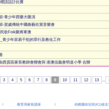
」標語設計比賽
音樂節-青少年西樂大匯演
區音樂節-賀歲傳統中國曲藝欣賞音樂會
節-民歌Folk聚將軍澳
16_青少年容易干犯的罪行及教化工作
遊
座 由西貢區家長教師會聯會與 港澳信義會明道小學 合辦
3
4
5
6
7
8
9
10
11
12
13
...
教育局家長講座
幼稚園幼兒班(K1)收