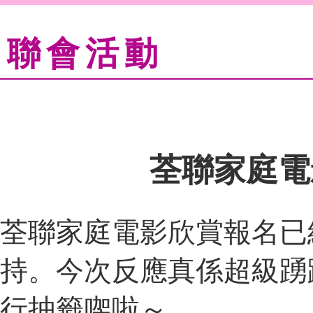
聯會活動
荃聯家庭電
荃聯家庭電影欣賞報名已
持。今次反應真係超級踴
行抽籤㗎啦～