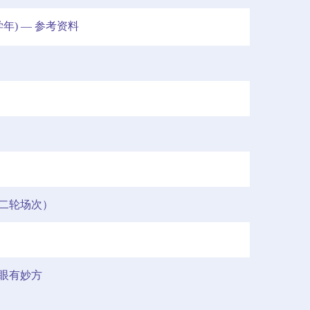
年) — 参考资料
二轮场次）
护眼有妙方