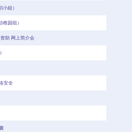
初小組）
幼稚园组）
划资助 网上简介会
6
络安全
囊