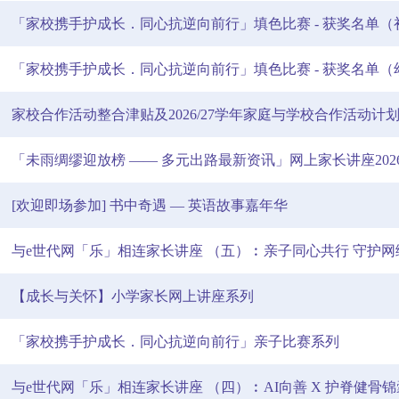
「家校携手护成长．同心抗逆向前行」填色比赛 - 获奖名单（
「家校携手护成长．同心抗逆向前行」填色比赛 - 获奖名单（
家校合作活动整合津贴及2026/27学年家庭与学校合作活动计
「未雨绸缪迎放榜 —— 多元出路最新资讯」网上家长讲座202
[欢迎即场参加] 书中奇遇 — 英语故事嘉年华
与e世代网「乐」相连家长讲座 （五）︰亲子同心共行 守护网
【成长与关怀】小学家长网上讲座系列
「家校携⼿护成⻓．同⼼抗逆向前⾏」亲⼦比赛系列
与e世代网「乐」相连家长讲座 （四）︰AI向善 X 护脊健骨锦