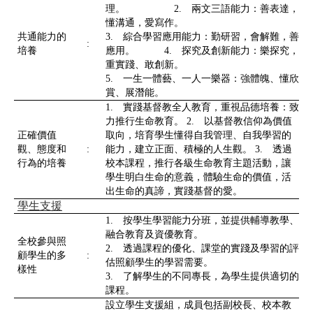
理。 2. 兩文三語能力：善表達，
懂溝通，愛寫作。
共通能力的
3. 綜合學習應用能力：勤研習，會解難，善
:
培養
應用。 4. 探究及創新能力：樂探究，
重實踐、敢創新。
5. 一生一體藝、一人一樂器：強體魄、懂欣
賞、展潛能。
1. 實踐基督教全人教育，重視品德培養：致
力推行生命教育。 2. 以基督教信仰為價值
正確價值
取向，培育學生懂得自我管理、自我學習的
觀、態度和
:
能力，建立正面、積極的人生觀。 3. 透過
行為的培養
校本課程，推行各級生命教育主題活動，讓
學生明白生命的意義，體驗生命的價值，活
出生命的真諦，實踐基督的愛。
學生支援
1. 按學生學習能力分班，並提供輔導教學、
融合教育及資優教育。
全校參與照
2. 透過課程的優化、課堂的實踐及學習的評
顧學生的多
:
估照顧學生的學習需要。
樣性
3. 了解學生的不同專長，為學生提供適切的
課程。
設立學生支援組，成員包括副校長、校本教