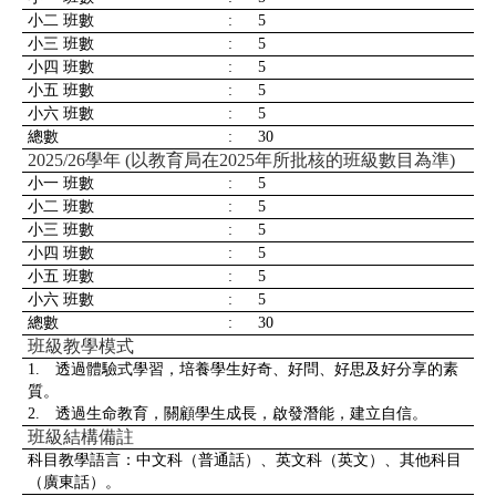
小二 班數
:
5
小三 班數
:
5
小四 班數
:
5
小五 班數
:
5
小六 班數
:
5
總數
:
30
2025/26學年 (以教育局在2025年所批核的班級數目為準)
小一 班數
:
5
小二 班數
:
5
小三 班數
:
5
小四 班數
:
5
小五 班數
:
5
小六 班數
:
5
總數
:
30
班級教學模式
1. 透過體驗式學習，培養學生好奇、好問、好思及好分享的素
質。
2. 透過生命教育，關顧學生成長，啟發潛能，建立自信。
班級結構備註
科目教學語言：中文科（普通話）、英文科（英文）、其他科目
（廣東話）。