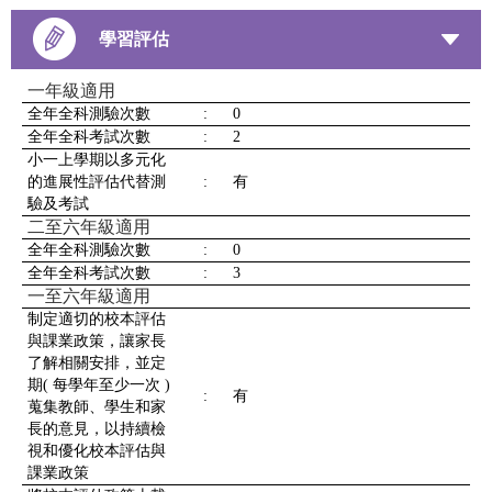
學習評估
一年級適用
全年全科測驗次數
:
0
全年全科考試次數
:
2
小一上學期以多元化
的進展性評估代替測
:
有
驗及考試
二至六年級適用
全年全科測驗次數
:
0
全年全科考試次數
:
3
一至六年級適用
制定適切的校本評估
與課業政策，讓家長
了解相關安排，並定
期( 每學年至少一次 )
:
有
蒐集教師、學生和家
長的意見，以持續檢
視和優化校本評估與
課業政策