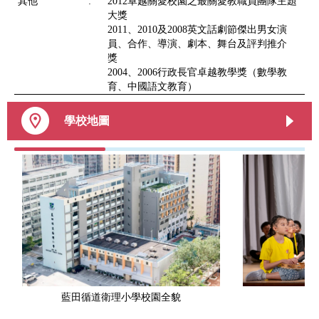
其他
:
2012卓越關愛校園之最關愛教職員團隊主題
大獎
2011、2010及2008英文話劇節傑出男女演
員、合作、導演、劇本、舞台及評判推介
獎
2004、2006行政長官卓越教學獎（數學教
育、中國語文教育）
學校地圖
藍田循道衛理小學校園全貌