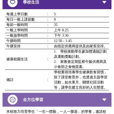
學校生活
每週上學日數
:
5
每日一般上課節數
:
9
每節一般時間
:
35
一般上學時間
:
上午 8:25
一般放學時間
:
下午 3:30
午膳時間
:
12:50 - 1:45
午膳安排
:
由指定供應商提供及由家長安排。
1. 學校推動學生參加體適能計劃
及運動獎勵計劃。
健康校園生活
:
2. 家教會定期監察午飯供應商及
小食部之食物質素。
學校重視培養學生健康飲食習慣，
除了課堂教育外，也透過主題學習
備註
:
活動，如水果月、關懷社區活動
等，讓學生建立良好的人生態度。
全方位學習
本校致力培育學生「一生一體藝，一人一樂器」的學養，邀請校