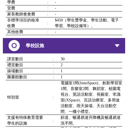
學費
:
-
堂費
:
-
家長教師會會費
:
-
非標準項目的核准
$450（學生獎學金、學生活動、電子
:
收費
學習、學校設備等）。
其他收費
:
-
學校設施
課室數目
:
30
禮堂數目
:
2
操場數目
:
1
圖書館數目
:
1
電腦室1間(InnoSpace)、創新學習室
1間、音樂室2間、舞蹈室、校園電
視台、英語活動室、視藝室、常識
特別室
:
室(XSpace)、言語治療室、多用途
活動室、雨天操場、天台活動空
間、一樓小禮堂。
支援有特殊教育需要
斜道、暢通易達升降機及暢通易達
:
學生的設施
洗手間。