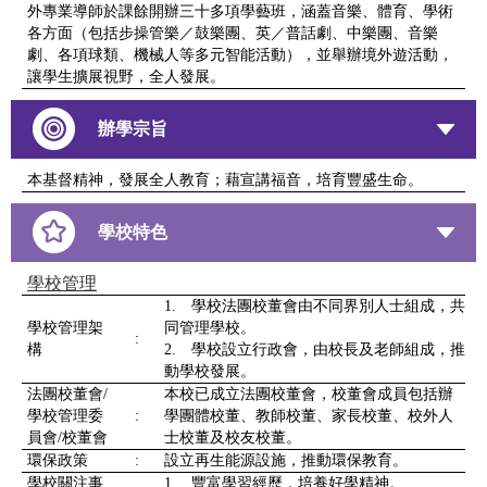
外專業導師於課餘開辦三十多項學藝班，涵蓋音樂、體育、學術
各方面（包括步操管樂／鼓樂團、英／普話劇、中樂團、音樂
劇、各項球類、機械人等多元智能活動），並舉辦境外遊活動，
讓學生擴展視野，全人發展。
辦學宗旨
本基督精神，發展全人教育；藉宣講福音，培育豐盛生命。
學校特色
學校管理
1. 學校法團校董會由不同界別人士組成，共
學校管理架
同管理學校。
:
構
2. 學校設立行政會，由校長及老師組成，推
動學校發展。
法團校董會/
本校已成立法團校董會，校董會成員包括辦
學校管理委
:
學團體校董、教師校董、家長校董、校外人
員會/校董會
士校董及校友校董。
環保政策
:
設立再生能源設施，推動環保教育。
學校關注事
1. 豐富學習經歷，培養好學精神。