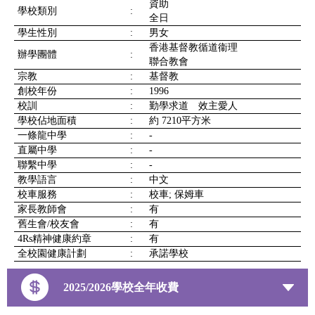
資助
學校類別
:
全日
學生性別
:
男女
香港基督教循道衞理
辦學團體
:
聯合教會
宗教
:
基督教
創校年份
:
1996
校訓
:
勤學求道 效主愛人
學校佔地面積
:
約 7210平方米
一條龍中學
:
-
直屬中學
:
-
聯繫中學
:
-
教學語言
:
中文
校車服務
:
校車; 保姆車
家長教師會
:
有
舊生會/校友會
:
有
4Rs精神健康約章
:
有
全校園健康計劃
:
承諾學校
2025/2026學校全年收費