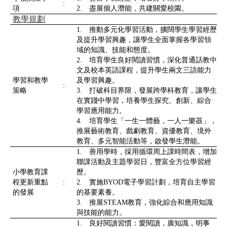
:
項
2. 盡展個人潛能，共建關愛校園。
教學規劃
1. 推動多元化學習活動，擴闊學生學習經歷
及提升學習興趣，讓學生全面掌握各學習領
域的知識、技能和態度。
2. 培育學生良好閱讀習慣，深化普通話教中
文及校本英語課程，提升學生兩文三語能力
學習和教學
及學習興趣。
:
策略
3. 打破科目界限，發展跨學科教育，讓學生
在實踐中學習，培養學生探究、創新、綜合
學習應用能力。
4. 培育學生「一生一體藝，一人一樂器」，
推展藝術教育、戲劇教育、資優教育、境外
教育、多元智能活動等，啟發學生潛能。
1. 善用學時，採用循環周上課時間表，增加
聯課活動及主題學習日，豐富全方位學習經
小學教育課
歷。
程更新重點
:
2. 實施BYOD電子學習計劃，培育自主學習
的發展
的基要素養。
3. 推展STEAM教育，強化綜合和應用知識
與技能的能力。
1. 良好閱讀習慣：愛閱讀，廣知識，明事