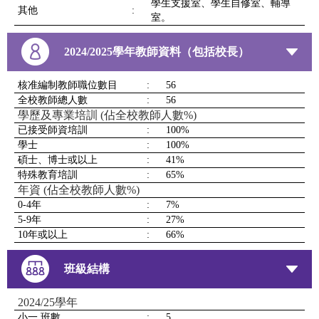
學生支援室、學生自修室、輔導
其他
:
室。
2024/2025學年教師資料（包括校長）
核准編制教師職位數目
:
56
全校教師總人數
:
56
學歷及專業培訓 (佔全校教師人數%)
已接受師資培訓
:
100%
學士
:
100%
碩士、博士或以上
:
41%
特殊教育培訓
:
65%
年資 (佔全校教師人數%)
0-4年
:
7%
5-9年
:
27%
10年或以上
:
66%
班級結構
2024/25學年
小一 班數
:
5