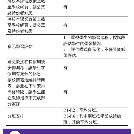
將校本評估政策上載
至學校網頁，讓公眾
:
有
及持份者知悉
將校本課業政策上載
至學校網頁，讓公眾
:
有
及持份者知悉
1. 重視學生的學習進程，按階段
評估學生的學習情況。
多元學習評估
:
2. 評估模式多元化，不僅限於紙
筆評估。
避免緊接在長假期後
安排測考，讓學生在
:
有
假期有充分的休息
按校情靈活編排時間
表，盡量在下午安排
導修時段，讓學生能
:
有
在教師指導下完成部
分家課
P.1-P.2：平均分班。
分班安排
:
P.3-P.6：其中兩班按學業成績編
班，其餘平均分班。