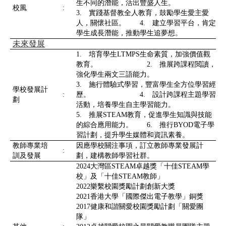
生不同的潛能，活出豐盛人生。
校風
:
3. 實踐基督教全人教育，鼓勵學生愛主愛
人，關懷社區。 4. 建立學習平台，肯定
學生成長潛能，推動學生追夢想。
未來發展
1. 培育學生LTMPS生命素質，加強價值觀
教育。 2. 推展跨課程閲讀，
強化學生兩文三語能力。
3. 施行體驗式學習，豐富學生全方位學習經
學校發展計
:
歷。 4. 設計跨課程主題學習
劃
活動，培養學生自主學習能力。
5. 推展STEAM教育，促進學生知識與技能
的綜合應用能力。 6. 推行BYOD電子學
習計劃，提升學生媒體和資訊素養。
教師專業培
因應學校關注事項，訂立教師專業發展計
:
訓及發展
劃，建構教師學習社群。
2024大灣區STEAM卓越獎「十佳STEAM學
校」及「十佳STEAM教師」
2022樂繫校園獎勵計劃創新大獎
2021香港大學「國際傑出電子教學」銅獎
2017健康和諧關愛校園獎勵計劃「關愛團
隊」