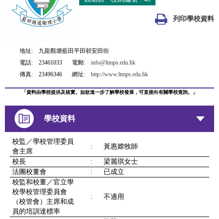
列印學校資料
地址:
九龍觀塘藍田平田邨安田街
電話:
23461033
電郵:
info@ltmps.edu.hk
傳真:
23496346
網址:
http://www.ltmps.edu.hk
「資料由學校提供及核實。如欲進一步了解學校發展，可直接向有關學校查詢。」
學校資料
校監／學校管理委員
:
黃惠嫦牧師
會主席
校長
:
梁麗琪女士
法團校董會
:
已成立
校監和校董／官立學
校學校管理委員會
:
不適用
（校管會）主席和成
員的培訓達標率