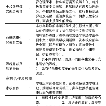
育心理學家、特殊教育需要統籌主任、特殊
全校參與模
教育需要支援老師、教師聯絡代表及助理老
:
式融合教育
師。學校以共融及關愛文化，推行各種訓練
課程及活動，重視家校合作，與家長恆常溝
通，商議支援學生的策略。
本校為錄取的非華語學生提供額外支援，幫
助他們學習中文：提供課後中文學習支援；
增聘額外教師／教學助理支援非華語學生學
非華語學生
:
習中文；舉辦共融校園活動；及本校全部年
的教育支援
級全面（即所有班別／組別）實施普教中，
按需要提供額外支援（例如抽離／小組學
習、拼音教材等）。
1. 於不同的年級，因應不同的學生需要，安
課程剪裁及
排適切的課程。
:
調適措施
2. 為有特殊學習需要的學生提供功課及評估
調適。
家校合作及校風
學校設有家長教師會。家長積極參加學校活
家校合作
:
動，踴躍成為家長義工，與學校攜手創造健
康快樂的學習環境。
1. 積極推動生命教育，培養學生健康的身心
靈。 2. 透過正向教育，啟發學