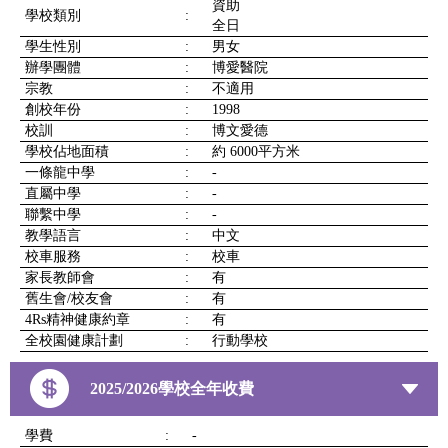
資助
學校類別
:
全日
學生性別
:
男女
辦學團體
:
博愛醫院
宗教
:
不適用
創校年份
:
1998
校訓
:
博文愛德
學校佔地面積
:
約 6000平方米
一條龍中學
:
-
直屬中學
:
-
聯繫中學
:
-
教學語言
:
中文
校車服務
:
校車
家長教師會
:
有
舊生會/校友會
:
有
4Rs精神健康約章
:
有
全校園健康計劃
:
行動學校
2025/2026學校全年收費
學費
:
-