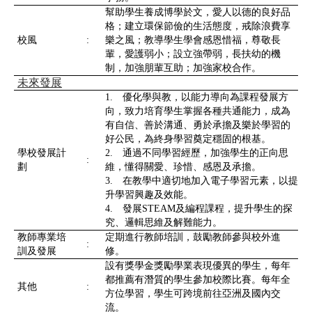
幫助學生養成博學於文，愛人以德的良好品
格；建立環保節儉的生活態度，戒除浪費享
校風
:
樂之風；教導學生學會感恩惜福，尊敬長
輩，愛護弱小；設立強帶弱，長扶幼的機
制，加強朋輩互助；加強家校合作。
未來發展
1. 優化學與教，以能力導向為課程發展方
向，致力培育學生掌握各種共通能力，成為
有自信、善於溝通、勇於承擔及樂於學習的
好公民，為終身學習奠定穩固的根基。
學校發展計
2. 通過不同學習經歷，加強學生的正向思
:
劃
維，懂得關愛、珍惜、感恩及承擔。
3. 在教學中適切地加入電子學習元素，以提
升學習興趣及效能。
4. 發展STEAM及編程課程，提升學生的探
究、邏輯思維及解難能力。
教師專業培
定期進行教師培訓，鼓勵教師參與校外進
:
訓及發展
修。
設有獎學金獎勵學業表現優異的學生，每年
都推薦有潛質的學生參加校際比賽。每年全
其他
:
方位學習，學生可跨境前往亞洲及國內交
流。