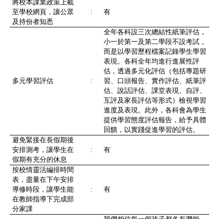
將校本課業政策上載
至學校網頁，讓公眾
:
有
及持份者知悉
全年各科設三次總結性紙筆評估，
小一於第一及第二學段不設考試，
而是以學習歷程檔案記錄學生學習
表現。各科全年均進行進展性評
估，透過多元化評估（包括專題研
多元學習評估
:
習、口頭報告、實作評估、紙筆評
估、說話評估、課堂表現、自評、
互評及家長評估等形式）檢視學習
進度及表現。此外，各科會為學生
提供學習態度評估報告，給予具體
回饋，以實踐促進學習的評估。
避免緊接在長假期後
安排測考，讓學生在
:
有
假期有充分的休息
按校情靈活編排時間
表，盡量在下午安排
導修時段，讓學生能
:
有
在教師指導下完成部
分家課