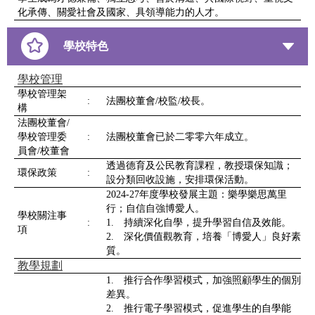
化承傳、關愛社會及國家、具領導能力的人才。
學校特色
學校管理
學校管理架
:
法團校董會/校監/校長。
構
法團校董會/
學校管理委
:
法團校董會已於二零零六年成立。
員會/校董會
透過德育及公民教育課程，教授環保知識；
環保政策
:
設分類回收設施，安排環保活動。
2024-27年度學校發展主題：樂學樂思萬里
行；自信自強博愛人。
學校關注事
:
1. 持續深化自學，提升學習自信及效能。
項
2. 深化價值觀教育，培養「博愛人」良好素
質。
教學規劃
1. 推行合作學習模式，加強照顧學生的個別
差異。
2. 推行電子學習模式，促進學生的自學能