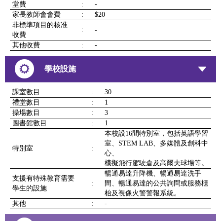
堂費
:
-
家長教師會會費
:
$20
非標準項目的核准
:
-
收費
其他收費
:
-
學校設施
課室數目
:
30
禮堂數目
:
1
操場數目
:
3
圖書館數目
:
1
本校設16間特別室，包括英語學習
室、STEM LAB、多媒體及創科中
特別室
:
心、
模擬飛行駕駛倉及高爾夫球場等。
暢通易達升降機、暢通易達洗手
支援有特殊教育需要
:
間、暢通易達的公共詢問或服務櫃
學生的設施
枱及視像火警警報系統。
其他
:
-