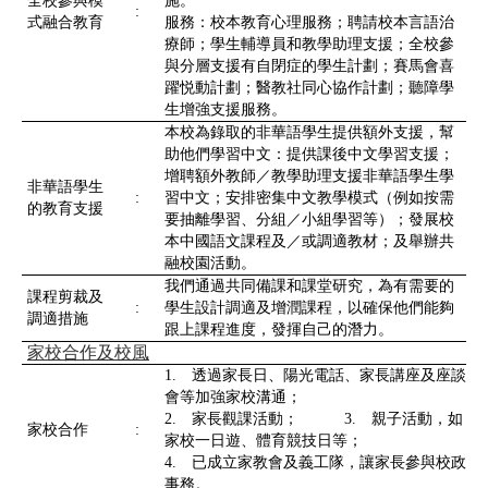
全校參與模
施。
:
式融合教育
服務：校本教育心理服務；聘請校本言語治
療師；學生輔導員和教學助理支援；全校參
與分層支援有自閉症的學生計劃；賽馬會喜
躍悦動計劃；醫教社同心協作計劃；聽障學
生增強支援服務。
本校為錄取的非華語學生提供額外支援，幫
助他們學習中文：提供課後中文學習支援；
增聘額外教師／教學助理支援非華語學生學
非華語學生
:
習中文；安排密集中文教學模式（例如按需
的教育支援
要抽離學習、分組／小組學習等）；發展校
本中國語文課程及／或調適教材；及舉辦共
融校園活動。
我們通過共同備課和課堂研究，為有需要的
課程剪裁及
:
學生設計調適及增潤課程，以確保他們能夠
調適措施
跟上課程進度，發揮自己的潛力。
家校合作及校風
1. 透過家長日、陽光電話、家長講座及座談
會等加強家校溝通；
2. 家長觀課活動； 3. 親子活動，如
家校合作
:
家校一日遊、體育競技日等；
4. 已成立家教會及義工隊，讓家長參與校政
事務。