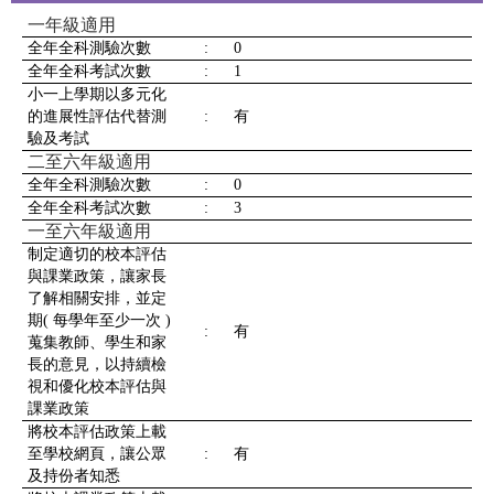
一年級適用
全年全科測驗次數
:
0
全年全科考試次數
:
1
小一上學期以多元化
的進展性評估代替測
:
有
驗及考試
二至六年級適用
全年全科測驗次數
:
0
全年全科考試次數
:
3
一至六年級適用
制定適切的校本評估
與課業政策，讓家長
了解相關安排，並定
期( 每學年至少一次 )
:
有
蒐集教師、學生和家
長的意見，以持續檢
視和優化校本評估與
課業政策
將校本評估政策上載
至學校網頁，讓公眾
:
有
及持份者知悉