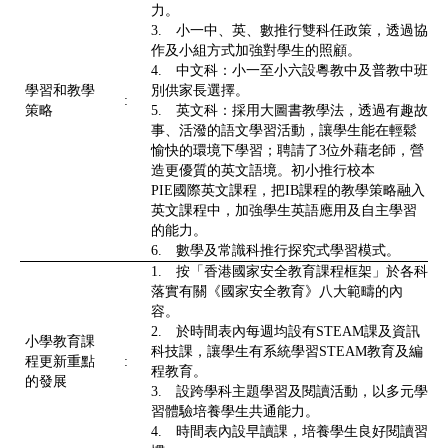
力。
3. 小一中、英、數推行雙科任政策，透過協
作及小組方式加強對學生的照顧。
4. 中文科：小一至小六設粵教中及普教中班
學習和教學
別供家長選擇。
:
策略
5. 英文科：採用大圖書教學法，透過有趣故
事、活潑的語文學習活動，讓學生能在輕鬆
愉快的環境下學習；聘請了3位外藉老師，營
造更優質的英文語境。初小推行校本
PIE國際英文課程，把IB課程的教學策略融入
英文課程中，加強學生英語應用及自主學習
的能力。
6. 數學及常識科推行探究式學習模式。
1. 按「香港國家安全教育課程框架」於各科
落實有關《國家安全教育》八大範疇的內
容。
2. 於時間表內每週均設有STEAM課及資訊
小學教育課
科技課，讓學生有系統學習STEAM教育及編
程更新重點
:
程教育。
的發展
3. 設跨學科主題學習及閱讀活動，以多元學
習體驗培養學生共通能力。
4. 時間表內設早讀課，培養學生良好閱讀習