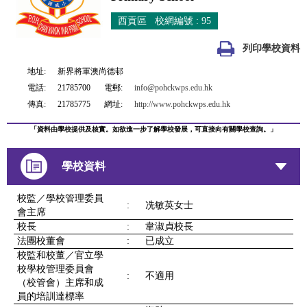
西貢區 校網編號 : 95
列印學校資料
地址:
新界將軍澳尚德邨
電話:
21785700
電郵:
info@pohckwps.edu.hk
傳真:
21785775
網址:
http://www.pohckwps.edu.hk
「資料由學校提供及核實。如欲進一步了解學校發展，可直接向有關學校查詢。」
學校資料
校監／學校管理委員
:
冼敏英女士
會主席
校長
:
韋淑貞校長
法團校董會
:
已成立
校監和校董／官立學
校學校管理委員會
:
不適用
（校管會）主席和成
員的培訓達標率