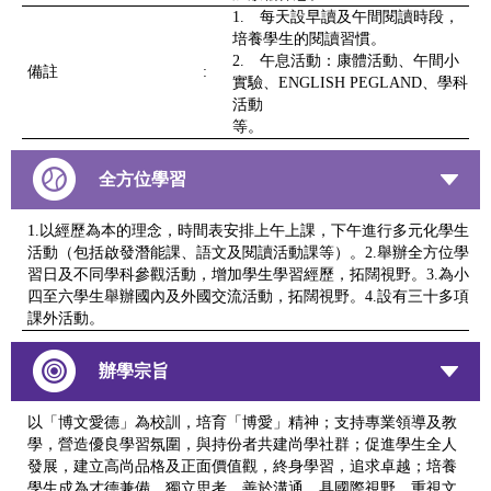
1. 每天設早讀及午間閱讀時段，
培養學生的閱讀習慣。
2. 午息活動：康體活動、午間小
備註
:
實驗、ENGLISH PEGLAND、學科
活動
等。
全方位學習
1.以經歷為本的理念，時間表安排上午上課，下午進行多元化學生
活動（包括啟發潛能課、語文及閱讀活動課等）。2.舉辦全方位學
習日及不同學科參觀活動，增加學生學習經歷，拓闊視野。3.為小
四至六學生舉辦國內及外國交流活動，拓闊視野。4.設有三十多項
課外活動。
辦學宗旨
以「博文愛德」為校訓，培育「博愛」精神；支持專業領導及教
學，營造優良學習氛圍，與持份者共建尚學社群；促進學生全人
發展，建立高尚品格及正面價值觀，終身學習，追求卓越；培養
學生成為才德兼備、獨立思考、善於溝通、具國際視野、重視文