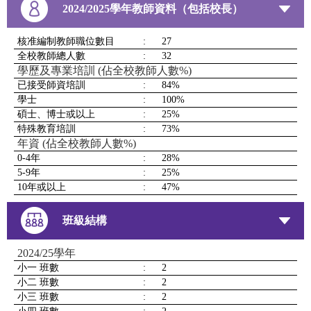
2024/2025學年教師資料（包括校長）
核准編制教師職位數目
:
27
全校教師總人數
:
32
學歷及專業培訓 (佔全校教師人數%)
已接受師資培訓
:
84%
學士
:
100%
碩士、博士或以上
:
25%
特殊教育培訓
:
73%
年資 (佔全校教師人數%)
0-4年
:
28%
5-9年
:
25%
10年或以上
:
47%
班級結構
2024/25學年
小一 班數
:
2
小二 班數
:
2
小三 班數
:
2