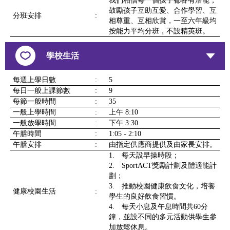
我們相信每一個孩子都各有潛能，
鼓勵孩子互助互愛、合作學習、互
分班安排
:
相尊重、互相欣賞，一至六年級均
按能力平均分班，不設精英班。
學校生活
每週上學日數
:
5
每日一般上課節數
:
9
每節一般時間
:
35
一般上學時間
:
上午 8:10
一般放學時間
:
下午 3:30
午膳時間
:
1:05 - 2:10
午膳安排
:
由指定供應商提供及由家長安排。
1. 每天設早操時段；
2. SportACT獎勵計劃及體適能計
劃；
3. 推動校園健康飲食文化，培養
健康校園生活
:
學生的良好飲食習慣。
4. 每天小息及午息時間共60分
鐘，並設不同的多元活動供學生參
加放鬆休息。