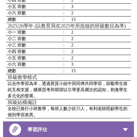
小四 班數
:
2
小五 班數
:
3
小六 班數
:
2
總數
:
13
2025/26學年 (以教育局在2025年所批核的班級數目為準)
小一 班數
:
2
小二 班數
:
2
小三 班數
:
2
小四 班數
:
2
小五 班數
:
2
小六 班數
:
3
總數
:
13
班級教學模式
以合作學習為本，透過異質小組中與同儕共同學習，鼓勵學生彼
此互相支援，擴展思考和期望以引導更高層次的認知，刺激學生
多元化的發展。
班級結構備註
全校已推行小班教學，每班人數少於25人，有利老師照顧學生的
個別學習差異。
學習評估