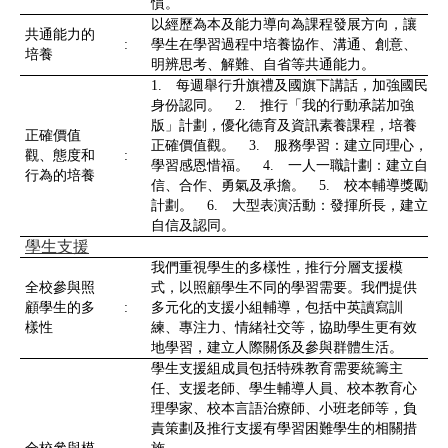
慣。
以經歷為本及能力導向為課程發展方向，讓
共通能力的
:
學生在學習過程中培養協作、溝通、創意、
培養
明辨思考、解難、自省等共通能力。
1. 每週舉行升旗禮及國旗下講話，加強國民
身份認同。 2. 推行「我的行動承諾加強
版」計劃，優化德育及資訊素養課程，培養
正確價值
正確價值觀。 3. 服務學習：建立同理心，
觀、態度和
:
學習感恩惜福。 4. 一人一職計劃：建立自
行為的培養
信、合作、勇氣及承擔。 5. 校本輔導獎勵
計劃。 6. 大型表演活動：發揮所長，建立
自信及認同。
學生支援
我們重視學生的多樣性，推行分層支援模
全校參與照
式，以照顧學生不同的學習需要。我們提供
顧學生的多
:
多元化的支援小組輔導，包括中英讀寫訓
樣性
練、專注力、情緒社交等，協助學生更有效
地學習，建立人際關係及參與群體生活。
學生支援組成員包括特殊教育需要統籌主
任、支援老師、學生輔導人員、校本教育心
理學家、校本言語治療師、小班老師等，負
責策劃及推行支援有學習困難學生的相關措