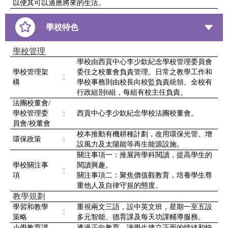
以便其可以適應將來的生活。
學校特色
學校管理
學校由西貢中心李少欽紀念學校管理委員會
學校管理架
委任之校董會負責管理。日常之教學工作和
:
構
學校事務則由校長向校監負責統領。全校有
行政組別6組，每組有校主任負責。
法團校董會/
學校管理委
:
西貢中心李少欽紀念學校法團校董會。
員會/校董會
校本推動有機耕種計劃，改用環保光管、增
環保政策
:
設風力及太陽能等再生能源設施。
關注事項一：推展跨學科閱讀，提高學生的
學校關注事
閱讀興趣。
:
項
關注事項二：聚焦價值觀教育，培養學生尊
重他人及自律守規的態度。
教學規劃
學習和教學
重視兩文三語，設中英文班，星期一至五設
:
策略
多元智能、德育課及每天功課輔導服務。
小學教育課
透過正向教育，讓學生建立正面的情緒和快