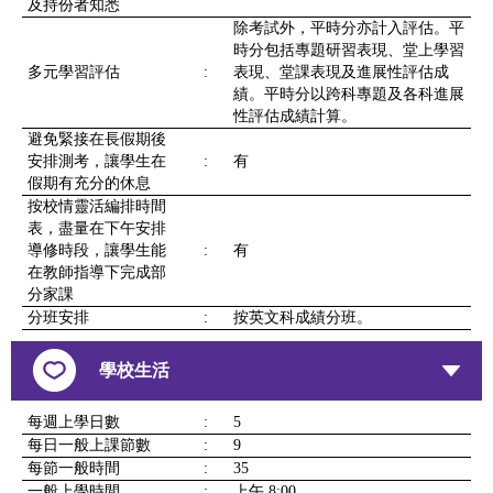
及持份者知悉
除考試外，平時分亦計入評估。平
時分包括專題研習表現、堂上學習
多元學習評估
:
表現、堂課表現及進展性評估成
績。平時分以跨科專題及各科進展
性評估成績計算。
避免緊接在長假期後
安排測考，讓學生在
:
有
假期有充分的休息
按校情靈活編排時間
表，盡量在下午安排
導修時段，讓學生能
:
有
在教師指導下完成部
分家課
分班安排
:
按英文科成績分班。
學校生活
每週上學日數
:
5
每日一般上課節數
:
9
每節一般時間
:
35
一般上學時間
:
上午 8:00