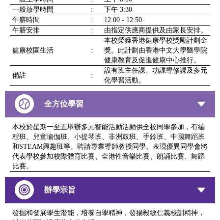
一般放學時間
:
下午 3:30
午膳時間
:
12:00 - 12:50
午膳安排
:
由指定供應商提供及由家長安排。
本校榮獲香港健康學校獎勵計劃金
健康校園生活
:
獎。此計劃由香港中文大學醫學院
健康教育及促進健康中心推行。
設有班主任課、功課導修課及多元
備註
:
化學習活動。
全方位學習
本校於星期一至五舉辦多元智能活動活動供全校同學參加，有編
程班、兒童瑜伽班、小提琴班、非洲鼓班、手鈴班、中國舞蹈班
和STEAM興趣班等。聘請專業導師教授同學。表現優異同學會將
代表學校參加校際體育比賽、全港性音樂比賽、朗誦比賽、舞蹈
比賽。
辦學宗旨
發掘和發展學生潛能，培養自學精神，發揚毅敏仁義校訓精神，