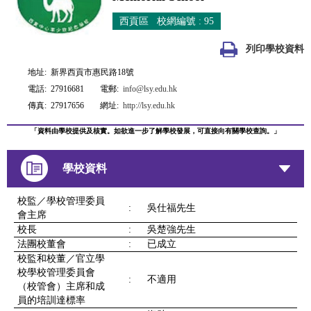
西貢區 校網編號 : 95
列印學校資料
地址:
新界西貢市惠民路18號
電話:
27916681
電郵:
info@lsy.edu.hk
傳真:
27917656
網址:
http://lsy.edu.hk
「資料由學校提供及核實。如欲進一步了解學校發展，可直接向有關學校查詢。」
學校資料
校監／學校管理委員
:
吳仕福先生
會主席
校長
:
吳楚強先生
法團校董會
:
已成立
校監和校董／官立學
校學校管理委員會
:
不適用
（校管會）主席和成
員的培訓達標率