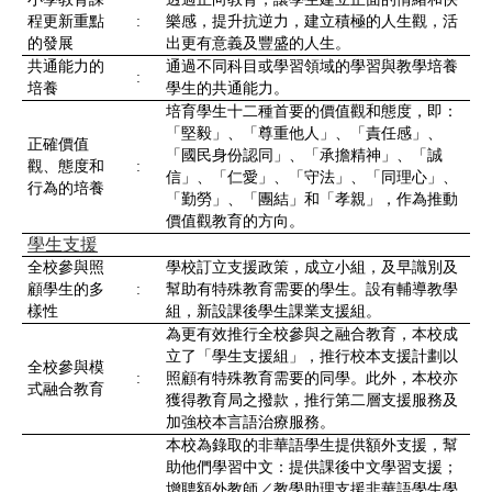
程更新重點
:
樂感，提升抗逆力，建立積極的人生觀，活
的發展
出更有意義及豐盛的人生。
共通能力的
通過不同科目或學習領域的學習與教學培養
:
培養
學生的共通能力。
培育學生十二種首要的價值觀和態度，即：
「堅毅」、「尊重他人」、「責任感」、
正確價值
「國民身份認同」、「承擔精神」、「誠
觀、態度和
:
信」、「仁愛」、「守法」、「同理心」、
行為的培養
「勤勞」、「團結」和「孝親」，作為推動
價值觀教育的方向。
學生支援
全校參與照
學校訂立支援政策，成立小組，及早識別及
顧學生的多
:
幫助有特殊教育需要的學生。設有輔導教學
樣性
組，新設課後學生課業支援組。
為更有效推行全校參與之融合教育，本校成
立了「學生支援組」，推行校本支援計劃以
全校參與模
:
照顧有特殊教育需要的同學。此外，本校亦
式融合教育
獲得教育局之撥款，推行第二層支援服務及
加強校本言語治療服務。
本校為錄取的非華語學生提供額外支援，幫
助他們學習中文：提供課後中文學習支援；
增聘額外教師／教學助理支援非華語學生學