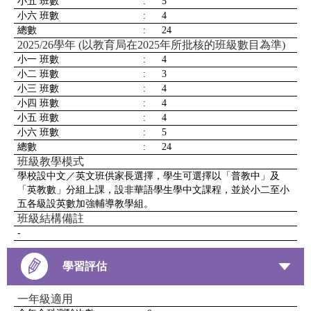
小五 班數
:
5
小六 班數
:
4
總數
:
24
2025/26學年 (以教育局在2025年所批核的班級數目為準)
小一 班數
:
4
小二 班數
:
3
小三 班數
:
4
小四 班數
:
4
小五 班數
:
4
小六 班數
:
5
總數
:
24
班級教學模式
學校設中文／英文班供家長選擇，學生可選擇以「普教中」及
「英教數」分組上課，設非華語學生學中文課程，並於小二至小
五各級設英數加強輔導教學組。
班級結構備註
-
學習評估
一年級適用