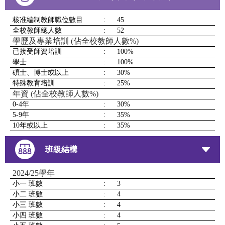
核准編制教師職位數目
:
45
全校教師總人數
:
52
學歷及專業培訓 (佔全校教師人數%)
已接受師資培訓
:
100%
學士
:
100%
碩士、博士或以上
:
30%
特殊教育培訓
:
25%
年資 (佔全校教師人數%)
0-4年
:
30%
5-9年
:
35%
10年或以上
:
35%
班級結構
2024/25學年
小一 班數
:
3
小二 班數
:
4
小三 班數
:
4
小四 班數
:
4