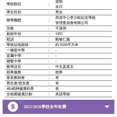
資助
學校類別
:
全日
學生性別
:
男女
西貢中心李少欽紀念學校
辦學團體
:
管理委員會有限公司
宗教
:
不適用
創校年份
:
1995
校訓
:
毅敏仁義
學校佔地面積
:
約 8500平方米
一條龍中學
:
-
直屬中學
:
-
聯繫中學
:
-
教學語言
:
中文及英文
校車服務
:
校車
家長教師會
:
有
舊生會/校友會
:
有
4Rs精神健康約章
:
有
全校園健康計劃
:
承諾學校
2025/2026學校全年收費