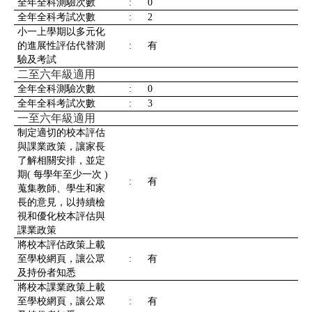
全年全科測驗次數
:
0
全年全科考試次數
:
2
小一上學期以多元化
的進展性評估代替測
:
有
驗及考試
二至六年級適用
全年全科測驗次數
:
0
全年全科考試次數
:
3
一至六年級適用
制定適切的校本評估
與課業政策，讓家長
了解相關安排，並定
期( 每學年至少一次 )
:
有
蒐集教師、學生和家
長的意見，以持續檢
視和優化校本評估與
課業政策
將校本評估政策上載
至學校網頁，讓公眾
:
有
及持份者知悉
將校本課業政策上載
至學校網頁，讓公眾
:
有