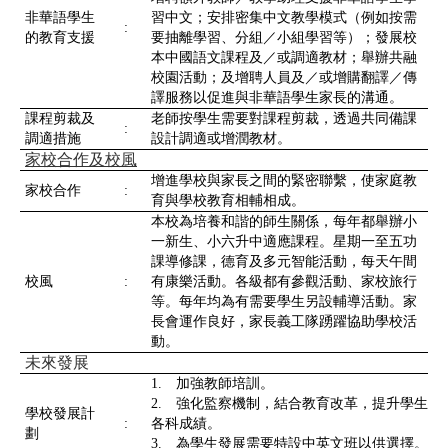
非華語學生
習中文；安排密集中文教學模式（例如按需
:
的教育支援
要抽離學習、分組／小組學習等）；發展校
本中國語文課程及／或調適教材；舉辦共融
校園活動；及增聘人員及／或增購翻譯／傳
譯服務以促進與非華語學生家長的溝通。
課程剪裁及
老師按學生需要對課程剪裁，透過共同備課
:
調適措施
設計調適或增潤教材。
家校合作及校風
增進學校與家長之間的緊密聯繫，使家庭教
家校合作
:
育與學校教育相輔相成。
本校為培養和諧的師生關係，每年都舉辦小
一新生、小六升中適應課程。星期一至五功
課導修課，德育及多元智能活動，每天午間
校風
:
有康樂活動。各級都有參觀活動、家校旅行
等。每年均為有需要學生另設輔導活動。家
長會運作良好，家長義工隊踴躍協助學校活
動。
未來發展
1. 加強教師培訓。
2. 強化監察機制，結合教育改革，提升學生
學校發展計
:
各科成績。
劃
3. 為學生發展需要特設中英文班以供選擇。