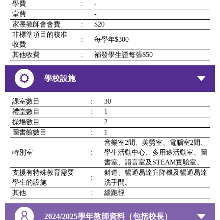
學費
:
-
堂費
:
-
家長教師會會費
:
$20
非標準項目的核准
:
每學年$300
收費
其他收費
:
補發學生證每張$50
學校設施
課室數目
:
30
禮堂數目
:
1
操場數目
:
2
圖書館數目
:
1
音樂室2間、美勞室、電腦室2間、
特別室
:
學生活動中心、多用途活動室、圖
書室、語言室及STEAM實驗室。
支援有特殊教育需要
斜道、暢通易達升降機及暢通易達
:
學生的設施
洗手間。
其他
:
緩跑徑
2024/2025學年教師資料（包括校長）