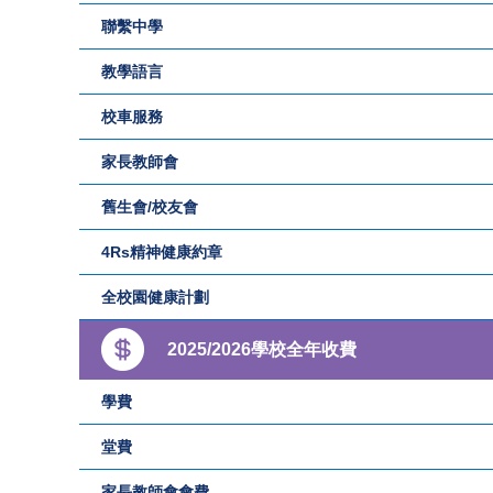
聯繫中學
教學語言
校車服務
家長教師會
舊生會/校友會
4Rs精神健康約章
全校園健康計劃
2025/2026學校全年收費
學費
堂費
家長教師會會費