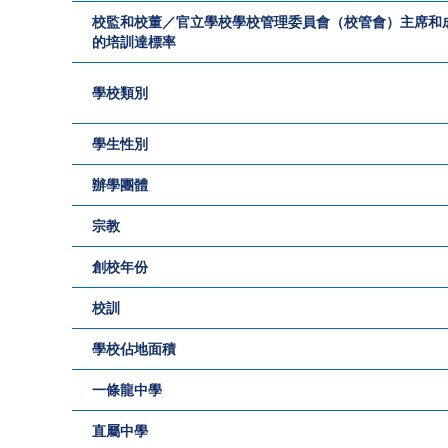
校監和校董／官立學校學校管理委員會（校管會）主席和
的培訓達標率
學校類別
學生性別
辦學團體
宗教
創校年份
校訓
學校佔地面積
一條龍中學
直屬中學