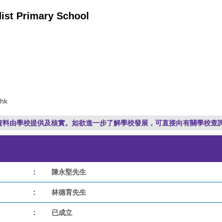
st Primary School
.hk
資料由學校提供及核實。如欲進一步了解學校發展，可直接向有關學校查
:
陳永堅先生
:
林德育先生
:
已成立