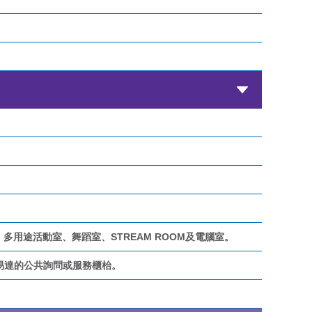
、多用途活動室、舞蹈室、STREAM ROOM及電腦室。
易達的公共詢問或服務櫃枱。