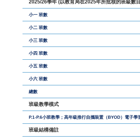
2025/26學年 (以教育局在2025年所批核的班級數
小一 班數
小二 班數
小三 班數
小四 班數
小五 班數
小六 班數
總數
班級教學模式
P.1-P.6小班教學；高年級推行自攜裝置（BYOD）電子學
班級結構備註