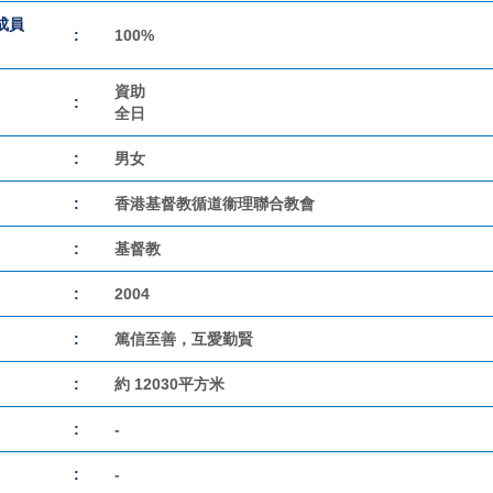
成員
:
100%
資助
:
全日
:
男女
:
香港基督教循道衞理聯合教會
:
基督教
:
2004
:
篤信至善，互愛勤賢
:
約 12030平方米
:
-
:
-