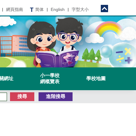
網頁指南
简体
English
字型大小
|
|
|
小一學校
關網址
學校地圖
網概覽表