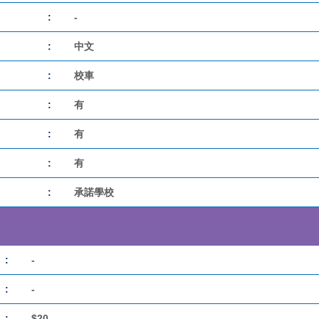
:
-
:
中文
:
校車
:
有
:
有
:
有
:
承諾學校
:
-
:
-
:
$20