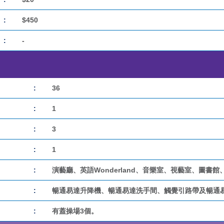
:
$450
:
-
:
36
:
1
:
3
:
1
:
演藝廳、英語Wonderland、音樂室、視藝室、圖書館
:
暢通易達升降機、暢通易達洗手間、觸覺引路帶及暢通
:
有蓋操場3個。