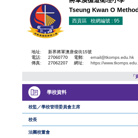
將軍澳循道衛理小學
Tseung Kwan O Methodi
西貢區 校網編號 : 95
地址:
新界將軍澳唐俊街15號
電話:
27060770
電郵:
email@tkomps.edu.hk
傳真:
27062207
網址:
https://www.tkomps.edu
「
學校資料
校監／學校管理委員會主席
校長
法團校董會