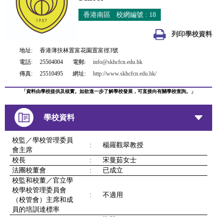
香港南區 校網編號 : 18
列印學校資料
地址:
香港薄扶林置富花園置富徑3號
電話:
25504004
電郵:
info@skhcfcn.edu.hk
傳真:
25510495
網址:
http://www.skhcfcn.edu.hk/
「資料由學校提供及核實。如欲進一步了解學校發展，可直接向有關學校查詢。」
學校資料
校監／學校管理委員
:
楊羅觀翠教授
會主席
校長
:
宋曼茹女士
法團校董會
:
已成立
校監和校董／官立學
校學校管理委員會
:
不適用
（校管會）主席和成
員的培訓達標率