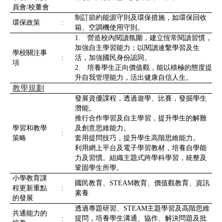
員會/校董會
制訂節約能源守則及環保措施，如環保回收
環保政策
:
箱、空調機使用守則。
1. 營造校內閱讀氛圍，建立恆常閱讀習慣，
加強自主學習能力；以閱讀連繫學習及生
學校關注事
:
活，加強國民身份認同。
項
2. 培養學生正向價值觀，能以積極的態度提
升自我管理能力，活出健康自信人生。
教學規劃
發展資優課程，透過遊學、比賽，發掘學生
潛能。
推行合作學習及自主學習，提升學生的解難
學習和教學
及創意思維能力。
:
策略
套用提問技巧，提升學生高階思維能力。
利用網上平台及電子學習教材，培養自學能
力及習慣。組織主題式跨學科學習，統整及
鞏固學生所學。
小學教育課
國民教育、STEAM教育、價值觀教育、資訊
程更新重點
:
素養
的發展
透過專題研習、STEAM主題學習及高階思維
共通能力的
:
提問，培養學生溝通、協作、解決問題及批