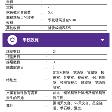
學費
:
-
堂費
:
-
家長教師會會費
:
$50
非標準項目的核准
:
學校發展基金$310
收費
其他收費
:
補發成績表$25
學校設施
課室數目
:
24
禮堂數目
:
1
操場數目
:
3
圖書館數目
:
1
STEM教室、英語室、電腦室、醫
療室、音樂室、視藝室、小組教學
特別室
:
室、校園電視台、輔導室、英語閱
讀室。
支援有特殊教育需要
斜道、暢通易達升降機及暢通易達
:
學生的設施
洗手間。
圓頂天文台、5G天文台、星空隧
其他
:
道、攀石牆、溫室。