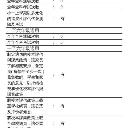
全年全科測驗次數
:
0
全年全科考試次數
:
0
小一上學期以多元化
的進展性評估代替測
:
有
驗及考試
二至六年級適用
全年全科測驗次數
:
0
全年全科考試次數
:
3
一至六年級適用
制定適切的校本評估
與課業政策，讓家長
了解相關安排，並定
期( 每學年至少一次 )
:
有
蒐集教師、學生和家
長的意見，以持續檢
視和優化校本評估與
課業政策
將校本評估政策上載
至學校網頁，讓公眾
:
有
及持份者知悉
將校本課業政策上載
至學校網頁，讓公眾
:
有