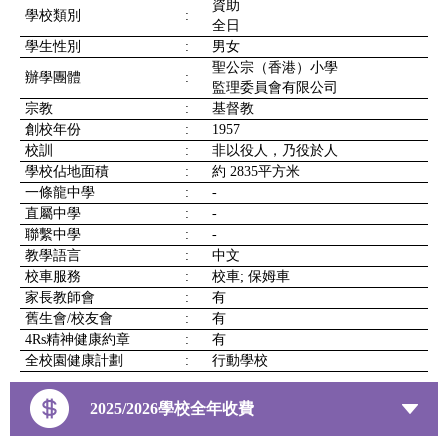
資助
學校類別
:
全日
學生性別
:
男女
聖公宗（香港）小學
辦學團體
:
監理委員會有限公司
宗教
:
基督教
創校年份
:
1957
校訓
:
非以役人，乃役於人
學校佔地面積
:
約 2835平方米
一條龍中學
:
-
直屬中學
:
-
聯繫中學
:
-
教學語言
:
中文
校車服務
:
校車; 保姆車
家長教師會
:
有
舊生會/校友會
:
有
4Rs精神健康約章
:
有
全校園健康計劃
:
行動學校
2025/2026學校全年收費