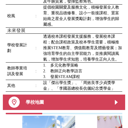
及午膳質素，發揮監察角色。
提倡校園關愛及服務文化，積極發展全人教
育、重視品德修養、設小一銜接課程、置富
校風
:
始南之星全人發展獎勵計劃，增強學生的歸
屬感。
未來發展
透過校本課程發展支援服務，發展校本課
程；配合課程政策及校本學生需要，積極推
學校發展計
:
推展STEM教育、價值觀教育及體藝發展；加
劃
強培育學生的自主學習能力，並推廣閱讀風
氣，增加學生求知慾，培養學生正向人生。
1. 多元化教學策略
教師專業培
:
2. 教師正向教學語言
訓及發展
3. 發展STEAM課程
設「傑出學生獎」、「周效良李少貞獎學
其他
:
金」、「李國器總校長伉儷紀念獎學金」
學校地圖