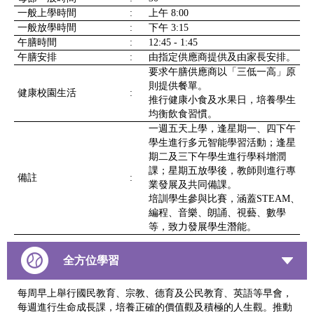
一般上學時間
:
上午 8:00
一般放學時間
:
下午 3:15
午膳時間
:
12:45 - 1:45
午膳安排
:
由指定供應商提供及由家長安排。
要求午膳供應商以「三低一高」原
則提供餐單。
健康校園生活
:
推行健康小食及水果日，培養學生
均衡飲食習慣。
一週五天上學，逢星期一、四下午
學生進行多元智能學習活動；逢星
期二及三下午學生進行學科增潤
課；星期五放學後，教師則進行專
備註
:
業發展及共同備課。
培訓學生參與比賽，涵蓋STEAM、
編程、音樂、朗誦、視藝、數學
等，致力發展學生潛能。
全方位學習
每周早上舉行國民教育、宗教、德育及公民教育、英語等早會，
每週進行生命成長課，培養正確的價值觀及積極的人生觀。推動