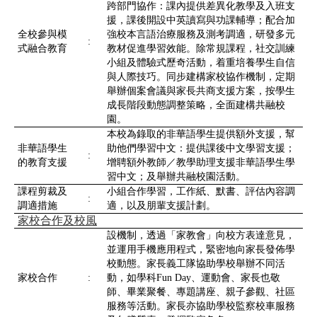
跨部門協作：課內提供差異化教學及入班支
援，課後開設中英讀寫與功課輔導；配合加
全校參與模
強校本言語治療服務及測考調適，研發多元
:
式融合教育
教材促進學習效能。除常規課程，社交訓練
小組及體驗式歷奇活動，着重培養學生自信
與人際技巧。同步建構家校協作機制，定期
舉辦個案會議與家長共商支援方案，按學生
成長階段動態調整策略，全面建構共融校
園。
本校為錄取的非華語學生提供額外支援，幫
非華語學生
助他們學習中文：提供課後中文學習支援；
:
的教育支援
增聘額外教師／教學助理支援非華語學生學
習中文；及舉辦共融校園活動。
課程剪裁及
小組合作學習，工作紙、默書、評估內容調
:
調適措施
適，以及朋輩支援計劃。
家校合作及校風
設機制，透過「家教會」向校方表達意見，
並運用手機應用程式，緊密地向家長發佈學
校動態。家長義工隊協助學校舉辦不同活
家校合作
:
動，如學科Fun Day、運動會、家長也敬
師、畢業聚餐、專題講座、親子參觀、社區
服務等活動。家長亦協助學校監察校車服務