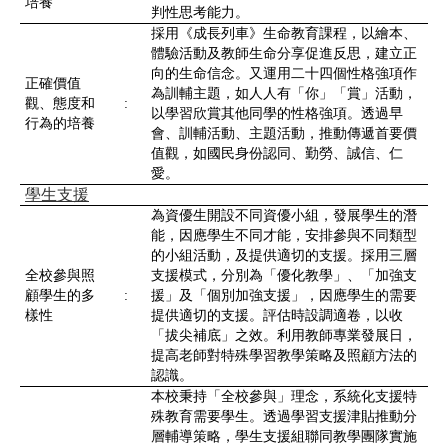
培養
判性思考能力。
採用《成長列車》生命教育課程，以繪本、
體驗活動及教師生命分享促進反思，建立正
向的生命信念。又運用二十四個性格強項作
正確價值
為訓輔主題，如人人有「你」「賞」活動，
觀、態度和
:
以學習欣賞其他同學的性格強項。透過早
行為的培養
會、訓輔活動、主題活動，推動傳遞首要價
值觀，如國民身份認同、勤勞、誠信、仁
愛。
學生支援
為資優生開設不同資優小組，發展學生的潛
能，因應學生不同才能，安排參與不同類型
的小組活動，及提供適切的支援。採用三層
全校參與照
支援模式，分別為「優化教學」、「加強支
顧學生的多
:
援」及「個別加強支援」，因應學生的需要
樣性
提供適切的支援。評估時設調適卷，以收
「拔尖補底」之效。利用教師專業發展日，
提高老師對特殊學習教學策略及照顧方法的
認識。
本校秉持「全校參與」理念，系統化支援特
殊教育需要學生。透過學習支援津貼推動分
層輔導策略，學生支援組聯同教學團隊實施