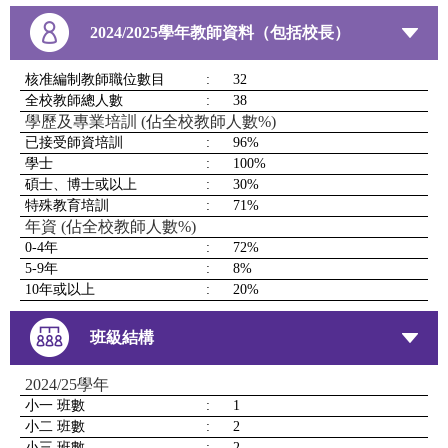
2024/2025學年教師資料（包括校長）
核准編制教師職位數目
:
32
全校教師總人數
:
38
學歷及專業培訓 (佔全校教師人數%)
已接受師資培訓
:
96%
學士
:
100%
碩士、博士或以上
:
30%
特殊教育培訓
:
71%
年資 (佔全校教師人數%)
0-4年
:
72%
5-9年
:
8%
10年或以上
:
20%
班級結構
2024/25學年
小一 班數
:
1
小二 班數
:
2
小三 班數
:
2