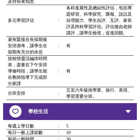
及持份者知悉
各科進展性及總結性評估，包括專
題研習、科學探究、匯報、說話及
多元學習評估
:
自理能力、學生自評、互評、家長
評及跨科學習評估。評估後由老師
講評，讓學生檢視，促進回饋。
避免緊接在長假期後
安排測考，讓學生在
:
有
假期有充分的休息
按校情靈活編排時間
表，盡量在下午安排
導修時段，讓學生能
:
有
在教師指導下完成部
分家課
五至六年級按學業、操行、表現、
分班安排
:
學習需要分班。
學校生活
每週上學日數
:
5
每日一般上課節數
:
10
每節一般時間
:
30