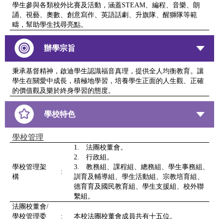
學生參與各類校外比賽及活動，涵蓋STEAM、編程、音樂、朗
誦、視藝、奧數、創意寫作、英語話劇、升旗隊、醒獅隊等範
疇，幫助學生找尋亮點。
辦學宗旨
秉承基督精神，啟迪學生認識福音真理，提供全人均衡教育。讓
學生在關愛中成長，積極地學習，培養學生正面的人生觀、正確
的價值觀及樂於終身學習的態度。
學校特色
學校管理
1. 法團校董會。
2. 行政組。
學校管理架
3. 教務組、課程組、總務組、學生事務組、
:
構
訓育及輔導組、學生活動組、宗教培育組、
德育育及國民教育組、學生支援組、校外聯
繫組。
法團校董會/
學校管理委
:
本校法團校董會成員共有十五位。