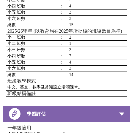
小四 班數
:
4
小五 班數
:
3
小六 班數
:
3
總數
:
15
2025/26學年 (以教育局在2025年所批核的班級數目為準)
小一 班數
:
2
小二 班數
:
1
小三 班數
:
2
小四 班數
:
2
小五 班數
:
4
小六 班數
:
3
總數
:
14
班級教學模式
中文、英文、數學及常識設立增潤課堂。
班級結構備註
-
學習評估
一年級適用