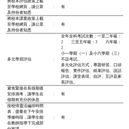
將校本評估政策上載
至學校網頁，讓公眾
:
有
及持份者知悉
將校本課業政策上載
至學校網頁，讓公眾
:
有
及持份者知悉
全年全科考試次數：一至二年級：
2 三至五年級：3 六年級：
2
小一學期（一）及小六學期（三）
多元學習評估
:
不設考試。
多元化評估方式，專題研習、口頭
報告、實作評估、紙筆評估、說話
評估、課堂表現、自評、互評及家
長評估。
避免緊接在長假期後
安排測考，讓學生在
:
有
假期有充分的休息
按校情靈活編排時間
表，盡量在下午安排
導修時段，讓學生能
:
有
在教師指導下完成部
分家課