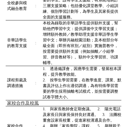
要的學生。設有學生支援組，有系統地制訂
全校參與模
:
三層支援策略：包括優化課堂教學、小組訓
式融合教育
練、個別學習計劃等，為學生及其家長提供
全面的支援服務。
本校為錄取的非華語學生提供額外支援，幫
助他們學習中文：提供課後中文學習支援；
增聘額外教師／教學助理支援非華語學生學
非華語學生
習中文；舉辦共融校園活動；及本校部分年
:
的教育支援
級全面（即所有班別／組別）實施普教中，
按需要提供額外支援（例如抽離／小組學
習、拼音教材等）。額外中文學習班、功課
輔導。
1. 透過備課會，因應學生需要，發展校本課
程，提升教學效能。
課程剪裁及
2. 按學生學習需要，在教學進度、課業、默
:
調適措施
書及評估上作出適切調適，為有特殊學習需
要的學生採用抽離考試模式，並按需要調整
試卷字體大小。
家校合作及校風
1. 與家長教師會定期會議。 2. 陽光電話
及家長日與家長保持良好溝通。 3. 法團校
董會設家長校董，促進家校溝通及合作。
家校合作
:
4. 舉辦「家長學院」課程。 5. 舉辦親子