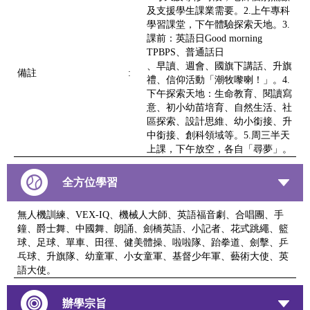
及支援學生課業需要。2.上午專科
學習課堂，下午體驗探索天地。3.
課前：英語日Good morning
TPBPS、普通話日
、早讀、週會、國旗下講話、升旗
備註
:
禮、信仰活動「潮牧嚟喇！」。4.
下午探索天地：生命教育、閱讀寫
意、初小幼苗培育、自然生活、社
區探索、設計思維、幼小銜接、升
中銜接、創科領域等。5.周三半天
上課，下午放空，各自「尋夢」。
全方位學習
無人機訓練、VEX-IQ、機械人大師、英語福音劇、合唱團、手
鐘、爵士舞、中國舞、朗誦、劍橋英語、小記者、花式跳繩、籃
球、足球、單車、田徑、健美體操、啦啦隊、跆拳道、劍擊、乒
乓球、升旗隊、幼童軍、小女童軍、基督少年軍、藝術大使、英
語大使。
辦學宗旨