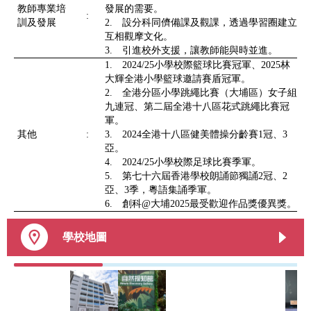
教師專業培
發展的需要。
:
訓及發展
2. 設分科同儕備課及觀課，透過學習圈建立
互相觀摩文化。
3. 引進校外支援，讓教師能與時並進。
1. 2024/25小學校際籃球比賽冠軍、2025林
大輝全港小學籃球邀請賽盾冠軍。
2. 全港分區小學跳繩比賽（大埔區）女子組
九連冠、第二屆全港十八區花式跳繩比賽冠
軍。
其他
:
3. 2024全港十八區健美體操分齡賽1冠、3
亞。
4. 2024/25小學校際足球比賽季軍。
5. 第七十六屆香港學校朗誦節獨誦2冠、2
亞、3季，粵語集誦季軍。
6. 創科@大埔2025最受歡迎作品獎優異獎。
學校地圖