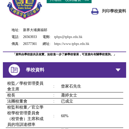
列印學校資料
地址:
新界大埔廣福邨
電話:
26563933
電郵:
tpbps@tpbps.edu.hk
傳真:
26577361
網址:
https://www.tpbps.edu.hk
「資料由學校提供及核實。如欲進一步了解學校發展，可直接向有關學校查詢。」
學校資料
校監／學校管理委員
:
曾家石先生
會主席
校長
:
蕭婷女士
法團校董會
:
已成立
校監和校董／官立學
校學校管理委員會
:
60%
（校管會）主席和成
員的培訓達標率