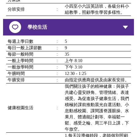
小四至小六設英語班，各級分科小
分班安排
:
組教學，照顧學生學習多樣性。
學校生活
每週上學日數
:
5
每日一般上課節數
:
9
每節一般時間
:
35
一般上學時間
:
上午 8:10
一般放學時間
:
下午 3:10
午膳時間
:
12:30 - 1:25
午膳安排
:
由指定供應商提供及由家長安排。
我們關注孩子的精神健康：與孩子
共建心靈安靜角、管理情緒、表達
感受。為促進孩子健康生活，我們
積極於課前推動晨光自選活動、小
健康校園生活
:
息動感校園、課間護脊護眼操、水
果月、體適能計劃等、幸福鬆一
鬆、感受之輪、周三半日上課，下
午放空。
1.每天設導修時段，老師個別照顧