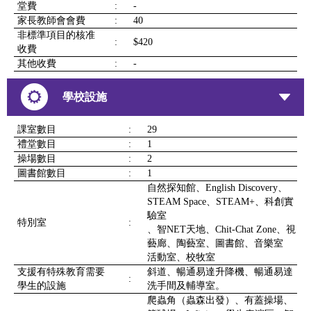
堂費
:
-
家長教師會會費
:
40
非標準項目的核准
:
$420
收費
其他收費
:
-
學校設施
課室數目
:
29
禮堂數目
:
1
操場數目
:
2
圖書館數目
:
1
自然探知館、English Discovery、
STEAM Space、STEAM+、科創實
驗室
特別室
:
、智NET天地、Chit-Chat Zone、視
藝廊、陶藝室、圖書館、音樂室
活動室、校牧室
支援有特殊教育需要
斜道、暢通易達升降機、暢通易達
:
學生的設施
洗手間及輔導室。
爬蟲角（蟲森出發）、有蓋操場、