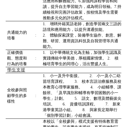
活應用和解難能力。6.加強跨課程學習和閱
讀，提升自主學習能力，成為明日領袖。7.持
續檢視和完善評估政策，按校情及學生需要
推動多元化的評估模式。
1. 增聘外籍英語老師，創造學習兩文三語的
語境和應用能力，以提升溝通技能。
共通能力的
:
2. 體驗探索課堂，裝備學生協作、創意、解
培養
難、研習、運用資訊科技及自我管理等共通
能力。
正確價值
1. 以中華傳統文化為主軸，加強學生認識及
觀、態度和
:
實踐傳統中華美德，厚植國家情懷。 2. 積
行為的培養
極培育學生的同理心，活出豐盛人生。
學生支援
1. 小一及升中銜接。 2. 小一及小二幼
苗培育課程。 3. 校本言語治療服務及校
本教育心理學家服務。 4. 小組輔導、課
全校參與照
餘班、「及早識別和輔導有學習困難的小一
顧學生的多
:
學生」計劃。 5. 語文、數理及體藝拔尖
樣性
培訓。 6. 資優培訓課程。 7. 新來
港學童英語小組。 8. 與家長定期舉行
「個別學習計劃」小組會議。
本校以「全校參與」模式支援有特殊教育需