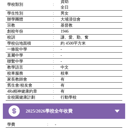
資助
學校類別
:
全日
學生性別
:
男女
辦學團體
:
大埔浸信會
宗教
:
基督教
創校年份
:
1946
校訓
:
謙、愛、勤、奮
學校佔地面積
:
約 4500平方米
一條龍中學
:
-
直屬中學
:
-
聯繫中學
:
-
教學語言
:
中文
校車服務
:
校車
家長教師會
:
有
舊生會/校友會
:
有
4Rs精神健康約章
:
有
全校園健康計劃
:
行動學校
2025/2026學校全年收費
學費
:
-