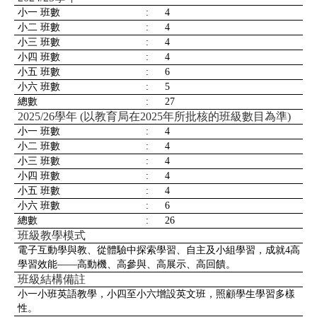
小一 班數
:
4
小二 班數
:
4
小三 班數
:
4
小四 班數
:
4
小五 班數
:
6
小六 班數
:
5
總數
:
27
2025/26學年 (以教育局在2025年所批核的班級數目為準)
小一 班數
:
4
小二 班數
:
4
小三 班數
:
4
小四 班數
:
4
小五 班數
:
4
小六 班數
:
6
總數
:
26
班級教學模式
電子互動學與教、從體驗中探索學習、自主及小組學習，成就4高
學習效能——高動機、高參與、高展示、高回饋。
班級結構備註
小一小班英語教學，小四至小六增設英文班，照顧學生學習多樣
性。