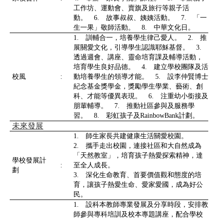
工作坊、運動會、賣旗及旅行等親子活
動。 6. 故事叔叔、姨姨活動。 7. 「一
生一果」敬師活動。 8. 中華文化日。
1. 訓輔合一，培養學生律己愛人。 2. 推
展關愛文化，引導學生認識耶穌基督。 3.
透過週會、講座、靈命培育課及輔導活動，
培育學生良好品德。 4. 建立學校團隊及活
校風
:
動培養學生的領導才能。 5. 設李仲賢博士
紀念基金獎學金，獎勵學生學業、藝術、創
科、才能等優異表現。 6. 注重幼小銜接及
朋輩輔導。 7. 推動社區參與及服務學
習。 8. 彩虹孩子及RainbowBank計劃。
未來發展
1. 師生家長共建健康生活關愛校園。
2. 攜手走出校園，連接社區和大自然成為
「天然教室」，培育孩子熱愛探索精神，達
學校發展計
:
至全人成長。
劃
3. 深化生命教育、首要價值觀和態度的培
育，讓孩子熱愛生命、愛家愛國，成為好公
民。
1. 設科本教師專業發展及分享時段，安排教
師參與專科培訓及校本專題講座，配合學校