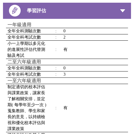
學習評估
一年級適用
全年全科測驗次數
:
0
全年全科考試次數
:
2
小一上學期以多元化
的進展性評估代替測
:
有
驗及考試
二至六年級適用
全年全科測驗次數
:
0
全年全科考試次數
:
3
一至六年級適用
制定適切的校本評估
與課業政策，讓家長
了解相關安排，並定
期( 每學年至少一次 )
:
有
蒐集教師、學生和家
長的意見，以持續檢
視和優化校本評估與
課業政策