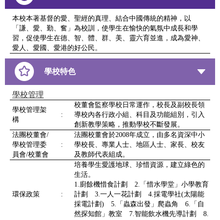
本校本著基督的愛、聖經的真理、結合中國傳統的精神，以
「謙、愛、勤、奮」為校訓，使學生在愉快的氣氛中成長和學
習，促使學生在德、智、體、群、美、靈六育並進，成為愛神、
愛人、愛國、愛港的好公民。
學校特色
學校管理
校董會監察學校日常運作，校長及副校長領
學校管理架
:
導校內各行政小組、科目及功能組別，引入
構
創新教學策略，推動學校不斷發展。
法團校董會/
法團校董會於2008年成立，由多名資深中小
學校管理委
:
學校長、專業人士、地區人士、家長、校友
員會/校董會
及教師代表組成。
培養學生愛護地球、珍惜資源，建立綠色的
生活。
1.廚餘機惜食計劃 2.「惜水學堂」小學教育
環保政策
:
計劃 3.一人一花計劃 4.採電學社(太陽能
採電計劃) 5.「蟲森出發」爬蟲角 6.「自
然探知館」教室 7.智能飲水機先導計劃 8.