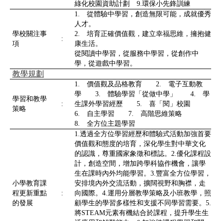
綠化校園資助計劃 9.環保小先鋒訓練
1. 從體驗中學習，創造無限可能，成就優秀
人才。
學校關注事
2. 培育正確價值觀，建立幸福思維，擁抱健
:
項
康生活。
從閱讀中學習，從服務中學習，從創作中
學，從遊戲中學習。
教學規劃
1. 價值觀及品格教育 2. 電子互動教
學 3. 體驗學習「從做中學」 4. 學
學習和教學
:
生課外學習經歷 5. 喜「閱」校園
策略
6. 自主學習 7. 高階思維策略
8. 全方位主題學習
1.透過全方位學習經歷和體驗式活動加強首要
價值觀和態度的培育，深化學生對中華文化
的認識，尊重國家象徵和標誌。2.優化課程設
計，創造空間，增加跨學科協作機會，讓學
生在課時內外均能學習。3.豐富全方位學習，
小學教育課
安排境內外交流活動，擴闊視野和胸襟，走
程更新重點
:
向國際。4.運用分層教學策略及小班教學，照
的發展
顧學生的學習多樣性和支援不同學習需要。5.
將STEAM元素有機結合於課程，提升學生生