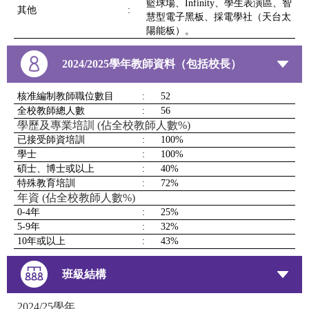
籃球場、Infinity、學生表演區、智
其他
:
慧型電子黑板、採電學社（天台太
陽能板）。
2024/2025學年教師資料（包括校長）
核准編制教師職位數目
:
52
全校教師總人數
:
56
學歷及專業培訓 (佔全校教師人數%)
已接受師資培訓
:
100%
學士
:
100%
碩士、博士或以上
:
40%
特殊教育培訓
:
72%
年資 (佔全校教師人數%)
0-4年
:
25%
5-9年
:
32%
10年或以上
:
43%
班級結構
2024/25學年