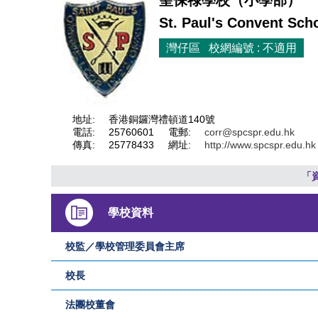
聖保祿學校（小學部）
St. Paul's Convent Sch
灣仔區 校網編號 : 不適用
地址:
香港銅鑼灣禮頓道140號
電話:
25760601
電郵:
corr@spcspr.edu.hk
傳真:
25778433
網址:
http://www.spcspr.edu.hk
「
學校資料
校監／學校管理委員會主席
校長
法團校董會