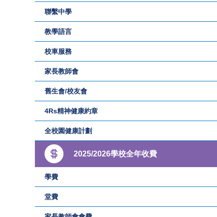
聯繫中學
教學語言
校車服務
家長教師會
舊生會/校友會
4Rs精神健康約章
全校園健康計劃
2025/2026學校全年收費
學費
堂費
家長教師會會費