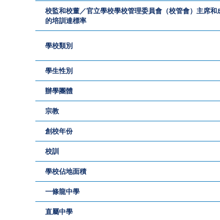
校監和校董／官立學校學校管理委員會（校管會）主席和
的培訓達標率
學校類別
學生性別
辦學團體
宗教
創校年份
校訓
學校佔地面積
一條龍中學
直屬中學