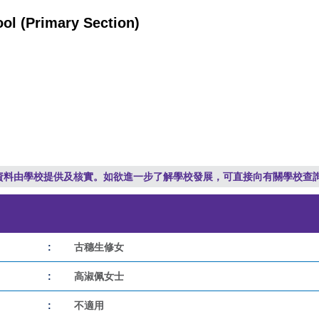
ool (Primary Section)
資料由學校提供及核實。如欲進一步了解學校發展，可直接向有關學校查
:
古穗生修女
:
高淑佩女士
:
不適用