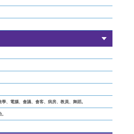
數學、電腦、會議、會客、病房、教員、舞蹈。
枱。