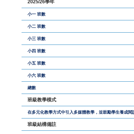
2025/26學年
小一 班數
小二 班數
小三 班數
小四 班數
小五 班數
小六 班數
總數
班級教學模式
在多元化教學方式中引入多媒體教學，並鼓勵學生養成閱
班級結構備註