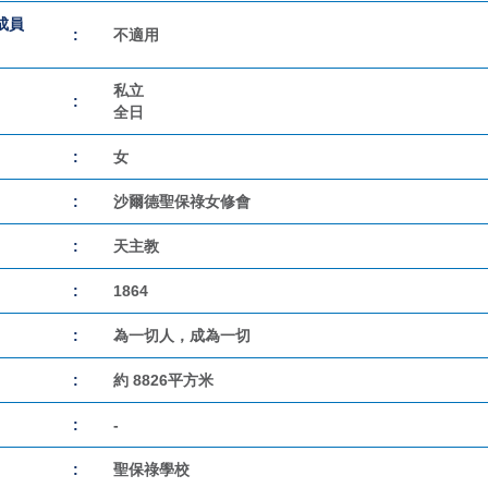
成員
:
不適用
私立
:
全日
:
女
:
沙爾德聖保祿女修會
:
天主教
:
1864
:
為一切人，成為一切
:
約 8826平方米
:
-
:
聖保祿學校