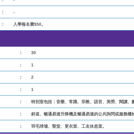
:
-
:
入學報名費$50。
:
30
:
1
:
2
:
1
:
特別室包括：音樂、常識、宗教、語言、美勞、閱讀、
:
斜道、暢通易達升降機及暢通易達的公共詢問或服務櫃
:
羽毛球場、聖堂、更衣室、工友休息室。