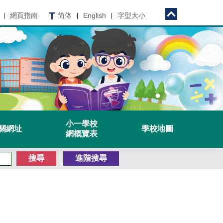
網頁指南
简体
English
字型大小
|
|
|
小一學校
關網址
學校地圖
網概覽表