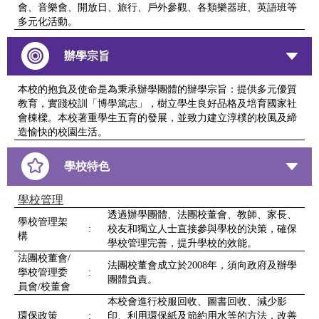
會、音樂會、開放日、旅行、戶外參觀、各類樂器班、英語班等
多元化活動。
辦學宗旨
本校的抱負及使命是為秉承辦學團體的辦學宗旨：提供多元優質
教育，實踐校訓「博學篤志」，樹立學生良好品格及培育國家社
會棟樑。本校著重學生五育的發展，並致力建立淳樸的校風及締
造愉快的校園生活。
學校特色
學校管理
透過辦學團體、法團校董會、教師、家長、
學校管理架
:
校友和獨立人士直接參與學校的決策，確保
構
學校管理完善，提升學校的效能。
法團校董會/
法團校董會成立於2008年，須向政府及辦學
學校管理委
:
團體負責。
員會/校董會
本校會進行校服回收、圖書回收、減少影
環保政策
:
印、利用環保紙及節約用水等的方法，改善