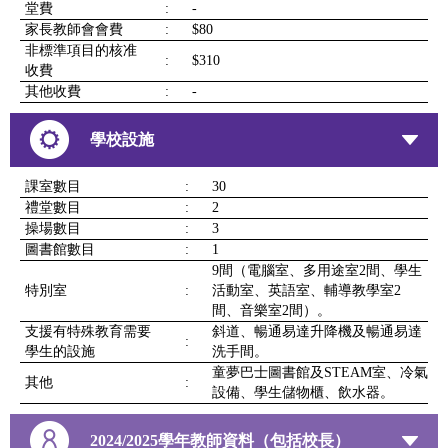
堂費
:
-
家長教師會會費
:
$80
非標準項目的核准
:
$310
收費
其他收費
:
-
學校設施
課室數目
:
30
禮堂數目
:
2
操場數目
:
3
圖書館數目
:
1
9間（電腦室、多用途室2間、學生
特別室
:
活動室、英語室、輔導教學室2
間、音樂室2間）。
支援有特殊教育需要
斜道、暢通易達升降機及暢通易達
:
學生的設施
洗手間。
童夢巴士圖書館及STEAM室、冷氣
其他
:
設備、學生儲物櫃、飲水器。
2024/2025學年教師資料（包括校長）