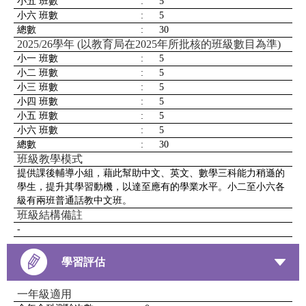
小五 班數
:
5
小六 班數
:
5
總數
:
30
2025/26學年 (以教育局在2025年所批核的班級數目為準)
小一 班數
:
5
小二 班數
:
5
小三 班數
:
5
小四 班數
:
5
小五 班數
:
5
小六 班數
:
5
總數
:
30
班級教學模式
提供課後輔導小組，藉此幫助中文、英文、數學三科能力稍遜的
學生，提升其學習動機，以達至應有的學業水平。小二至小六各
級有兩班普通話教中文班。
班級結構備註
-
學習評估
一年級適用