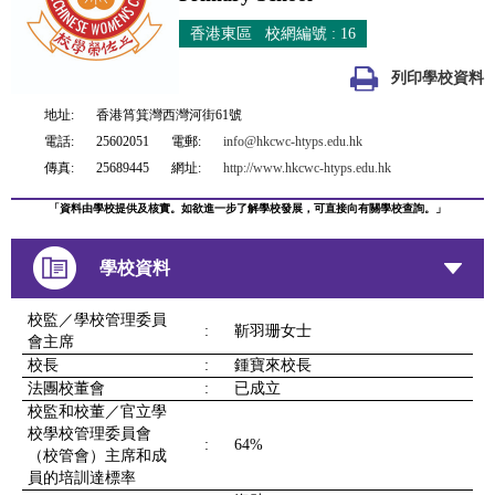
香港東區 校網編號 : 16
列印學校資料
地址:
香港筲箕灣西灣河街61號
電話:
25602051
電郵:
info@hkcwc-htyps.edu.hk
傳真:
25689445
網址:
http://www.hkcwc-htyps.edu.hk
「資料由學校提供及核實。如欲進一步了解學校發展，可直接向有關學校查詢。」
學校資料
校監／學校管理委員
:
靳羽珊女士
會主席
校長
:
鍾寶來校長
法團校董會
:
已成立
校監和校董／官立學
校學校管理委員會
:
64%
（校管會）主席和成
員的培訓達標率