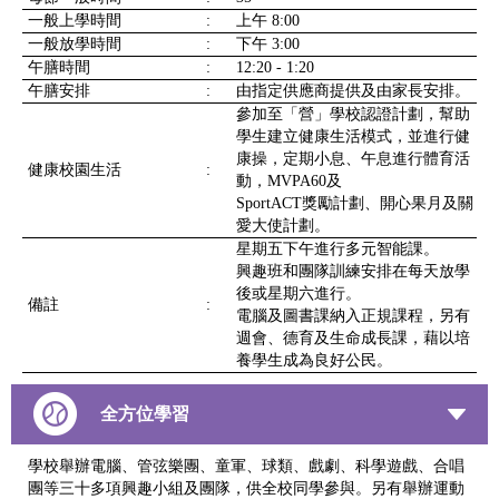
一般上學時間
:
上午 8:00
一般放學時間
:
下午 3:00
午膳時間
:
12:20 - 1:20
午膳安排
:
由指定供應商提供及由家長安排。
參加至「營」學校認證計劃，幫助
學生建立健康生活模式，並進行健
康操，定期小息、午息進行體育活
健康校園生活
:
動，MVPA60及
SportACT獎勵計劃、開心果月及關
愛大使計劃。
星期五下午進行多元智能課。
興趣班和團隊訓練安排在每天放學
後或星期六進行。
備註
:
電腦及圖書課納入正規課程，另有
週會、德育及生命成長課，藉以培
養學生成為良好公民。
全方位學習
學校舉辦電腦、管弦樂團、童軍、球類、戲劇、科學遊戲、合唱
團等三十多項興趣小組及團隊，供全校同學參與。另有舉辦運動