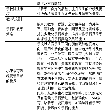
環境及支持環保。
學校關注事
培養學生良好的品德，提升學生的成績及提
:
項
供機會培養學生在多元智能及體藝的發展。
教學規劃
以單元教學、聯課、全方位學習、境外學
學習和教學
習、運動會、音樂會、團隊及歷奇訓練等，
:
策略
提供多元化學習機會。推行合作學習及跨學
科課程提升學習興趣及共通能力。
學校以培育學生正面的價值觀和態度為方
向，運用生活化的題材，整合包括品德及倫
理教育、公民教育、國民教育（包括《憲
法》、《基本法》及國家安全教育）、生命
教育、性教育、資訊素養教育、可持續發展
教育等不同跨學科價值觀教育範疇的學習活
小學教育課
動，為學生提供全面的學習經歷，幫助他們
程更新重點
:
在成長的不同階段，當遇上難題的時候，懂
的發展
得辨識當中涉及的價值觀，作出客觀分析和
合理的判斷，並付諸實踐。
此外，鼓勵學生有效運用學時，投入多元化
及有意義的學習活動。包括強化STEAM教
育、培養學生資訊素養，加強跨課程學習和
閱讀，發展終身學習的能力。