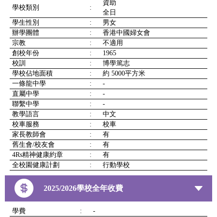
資助
學校類別
:
全日
學生性別
:
男女
辦學團體
:
香港中國婦女會
宗教
:
不適用
創校年份
:
1965
校訓
:
博學篤志
學校佔地面積
:
約 5000平方米
一條龍中學
:
-
直屬中學
:
-
聯繫中學
:
-
教學語言
:
中文
校車服務
:
校車
家長教師會
:
有
舊生會/校友會
:
有
4Rs精神健康約章
:
有
全校園健康計劃
:
行動學校
2025/2026學校全年收費
學費
:
-