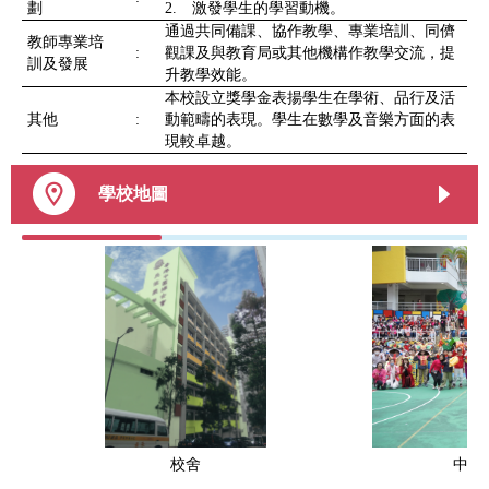
劃
2. 激發學生的學習動機。
通過共同備課、協作教學、專業培訓、同儕
教師專業培
:
觀課及與教育局或其他機構作教學交流，提
訓及發展
升教學效能。
本校設立獎學金表揚學生在學術、品行及活
其他
:
動範疇的表現。學生在數學及音樂方面的表
現較卓越。
學校地圖
校舍
中華