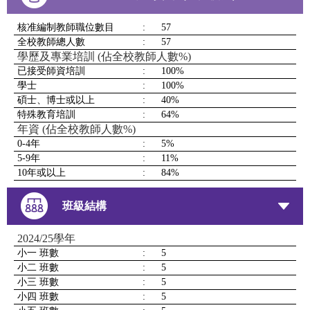
核准編制教師職位數目
:
57
全校教師總人數
:
57
學歷及專業培訓 (佔全校教師人數%)
已接受師資培訓
:
100%
學士
:
100%
碩士、博士或以上
:
40%
特殊教育培訓
:
64%
年資 (佔全校教師人數%)
0-4年
:
5%
5-9年
:
11%
10年或以上
:
84%
班級結構
2024/25學年
小一 班數
:
5
小二 班數
:
5
小三 班數
:
5
小四 班數
:
5