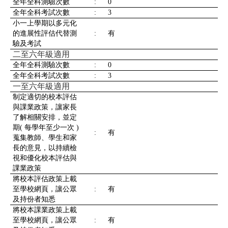
全年全科測驗次數
:
0
全年全科考試次數
:
3
小一上學期以多元化
的進展性評估代替測
:
有
驗及考試
二至六年級適用
全年全科測驗次數
:
0
全年全科考試次數
:
3
一至六年級適用
制定適切的校本評估
與課業政策，讓家長
了解相關安排，並定
期( 每學年至少一次 )
:
有
蒐集教師、學生和家
長的意見，以持續檢
視和優化校本評估與
課業政策
將校本評估政策上載
至學校網頁，讓公眾
:
有
及持份者知悉
將校本課業政策上載
至學校網頁，讓公眾
:
有