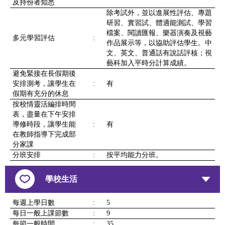
及持份者知悉
除考試外，並以進展性評估、專題
研習、實習試、體適能測試、學習
檔案、閱讀匯報、樂器演奏及視藝
多元學習評估
:
作品展示等，以協助評估學生。中
文、英文、普通話有說話評核；視
藝科加入平時分計算成績。
避免緊接在長假期後
安排測考，讓學生在
:
有
假期有充分的休息
按校情靈活編排時間
表，盡量在下午安排
導修時段，讓學生能
:
有
在教師指導下完成部
分家課
分班安排
:
按平均能力分班。
學校生活
每週上學日數
:
5
每日一般上課節數
:
9
每節一般時間
:
35