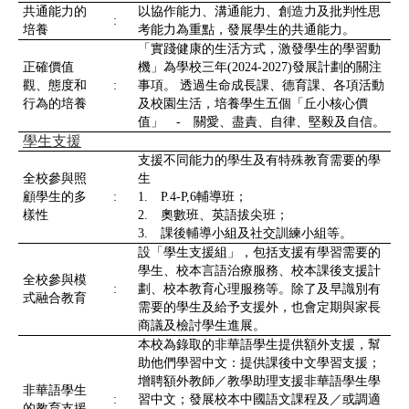
共通能力的
以協作能力、溝通能力、創造力及批判性思
:
培養
考能力為重點，發展學生的共通能力。
「實踐健康的生活方式，激發學生的學習動
正確價值
機」為學校三年(2024-2027)發展計劃的關注
觀、態度和
:
事項。 透過生命成長課、德育課、各項活動
行為的培養
及校園生活，培養學生五個「丘小核心價
值」 - 關愛、盡責、自律、堅毅及自信。
學生支援
支援不同能力的學生及有特殊教育需要的學
全校參與照
生
顧學生的多
:
1. P.4-P,6輔導班；
樣性
2. 奧數班、英語拔尖班；
3. 課後輔導小組及社交訓練小組等。
設「學生支援組」，包括支援有學習需要的
學生、校本言語治療服務、校本課後支援計
全校參與模
:
劃、校本教育心理服務等。除了及早識別有
式融合教育
需要的學生及給予支援外，也會定期與家長
商議及檢討學生進展。
本校為錄取的非華語學生提供額外支援，幫
助他們學習中文：提供課後中文學習支援；
增聘額外教師／教學助理支援非華語學生學
非華語學生
:
習中文；發展校本中國語文課程及／或調適
的教育支援