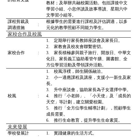
教材；及舉辦共融校園活動。包括課後中文
學習小組、小息伴讀及故事導讀、星期六中
文學習小組等。
課程剪裁及
根據學生的需要進行課程及評估調適，以多
:
調適措施
元化的教學照顧不同能力學生。
家校合作及校風
1. 定期舉行家長教師座談會及家長日。
2. 家教會及校友會聯繫密切。
家校合作
:
3. 家長積極參與親子旅行、開放日、中華文
化日。家長義工協助看管午膳、圖書館、全
方位學習活動及帶領課外活動。
1. 校風淳樸，師生關係融洽。
2. 小一適應課程及講座，支援小一新生及家
長。
3. 升中座談會，協助家長為子女選擇中學。
校風
:
4. 推行「小老師」、「小天使」及「成長的
天空」等計劃，建立關愛校園。
5. 推行「全方位學生輔導計劃」，照顧學生
成長需要。
6. 推行生命教育，提升學生生命素質。
未來發展
學校發展計
1. 實踐健康的生活方式。
: