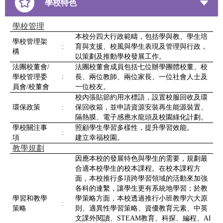
學校特色
學校管理
本校分四大行政範疇，包括學與教、學生培
學校管理架
:
育與支援、校風與學生表現及管理與行政，
構
以策劃及推動學校發展工作。
法團校董會/
法團校董會成員包括七位辦學團體校董、校
學校管理委
:
長、兩位教師、兩位家長、一位社會人士及
員會/校董會
一位校友。
校內張貼節約用水標語，設置校服回收及環
環保政策
:
保回收箱，並申請資源安裝再生能源裝置、
隔熱膜、電子感應水龍頭及校園綠化計劃。
學校關注事
照顧學生學習多樣性，提升學習效能。
:
項
建立幸福校園。
教學規劃
因應本校的發展特色與學生的需要，規劃最
合適本校學生的校本課程。在校本課程方
面，本校推行多項跨學習領域的活動來加強
各科的連繫，讓學生更有系統地學習；於教
學習和教學
學策略方面，本校透過推行小班教學六大原
:
策略
則、適異性學習策略、資優教育元素、中英
文課外閱讀、STEAM教育、科探、編程、AI