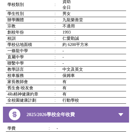
資助
學校類別
:
全日
學生性別
:
男女
辦學團體
:
九龍樂善堂
宗教
:
不適用
創校年份
:
1993
校訓
:
仁愛勤誠
學校佔地面積
:
約 6200平方米
一條龍中學
:
-
直屬中學
:
-
聯繫中學
:
-
教學語言
:
中文及英文
校車服務
:
保姆車
家長教師會
:
有
舊生會/校友會
:
有
4Rs精神健康約章
:
有
全校園健康計劃
:
行動學校
2025/2026學校全年收費
學費
:
-