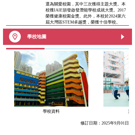
選為關愛校園，其中三次獲得主題大獎。本
校獲IAIE頒發啟發潛能學校成就大獎。2017
榮獲健康校園金獎。此外，本校於2024第六
屆大灣區STEM卓越獎，榮獲十佳學校。
學校地圖
學校資料
充
修訂日期：2025年9月01日