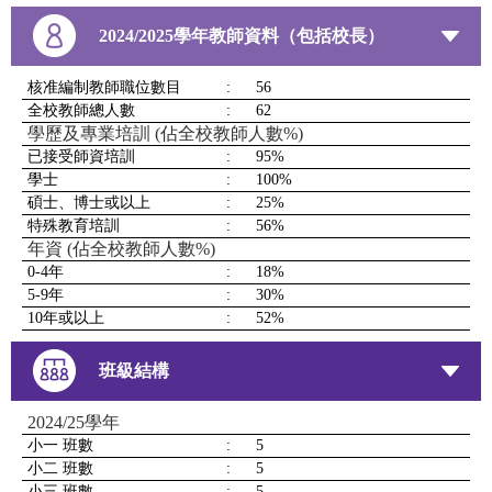
2024/2025學年教師資料（包括校長）
核准編制教師職位數目
:
56
全校教師總人數
:
62
學歷及專業培訓 (佔全校教師人數%)
已接受師資培訓
:
95%
學士
:
100%
碩士、博士或以上
:
25%
特殊教育培訓
:
56%
年資 (佔全校教師人數%)
0-4年
:
18%
5-9年
:
30%
10年或以上
:
52%
班級結構
2024/25學年
小一 班數
:
5
小二 班數
:
5
小三 班數
:
5