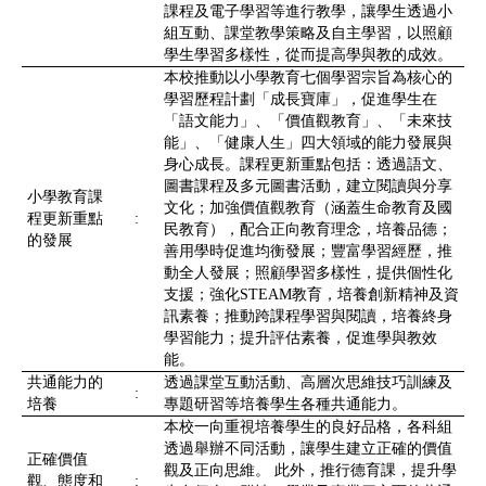
課程及電子學習等進行教學，讓學生透過小
組互動、課堂教學策略及自主學習，以照顧
學生學習多樣性，從而提高學與教的成效。
本校推動以小學教育七個學習宗旨為核心的
學習歷程計劃「成長寶庫」，促進學生在
「語文能力」、「價值觀教育」、「未來技
能」、「健康人生」四大領域的能力發展與
身心成長。課程更新重點包括：透過語文、
圖書課程及多元圖書活動，建立閱讀與分享
小學教育課
文化；加強價值觀教育（涵蓋生命教育及國
程更新重點
:
民教育），配合正向教育理念，培養品德；
的發展
善用學時促進均衡發展；豐富學習經歷，推
動全人發展；照顧學習多樣性，提供個性化
支援；強化STEAM教育，培養創新精神及資
訊素養；推動跨課程學習與閱讀，培養終身
學習能力；提升評估素養，促進學與教效
能。
共通能力的
透過課堂互動活動、高層次思維技巧訓練及
:
培養
專題研習等培養學生各種共通能力。
本校一向重視培養學生的良好品格，各科組
透過舉辦不同活動，讓學生建立正確的價值
正確價值
觀及正向思維。 此外，推行德育課，提升學
觀、態度和
: