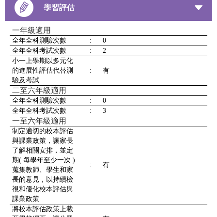
學習評估
一年級適用
全年全科測驗次數
:
0
全年全科考試次數
:
2
小一上學期以多元化
的進展性評估代替測
:
有
驗及考試
二至六年級適用
全年全科測驗次數
:
0
全年全科考試次數
:
3
一至六年級適用
制定適切的校本評估
與課業政策，讓家長
了解相關安排，並定
期( 每學年至少一次 )
:
有
蒐集教師、學生和家
長的意見，以持續檢
視和優化校本評估與
課業政策
將校本評估政策上載