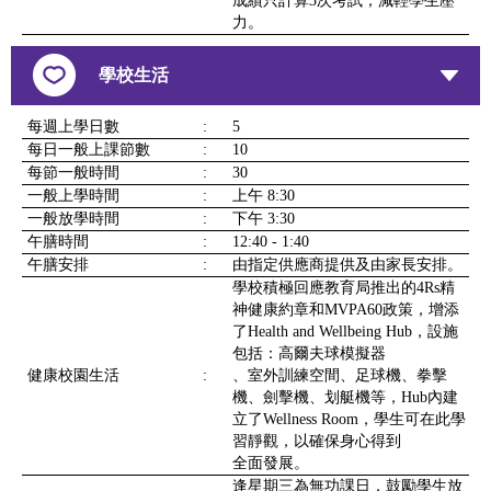
成績只計算3次考試，減輕學生壓
力。
學校生活
每週上學日數
:
5
每日一般上課節數
:
10
每節一般時間
:
30
一般上學時間
:
上午 8:30
一般放學時間
:
下午 3:30
午膳時間
:
12:40 - 1:40
午膳安排
:
由指定供應商提供及由家長安排。
學校積極回應教育局推出的4Rs精
神健康約章和MVPA60政策，增添
了Health and Wellbeing Hub，設施
包括：高爾夫球模擬器
健康校園生活
:
、室外訓練空間、足球機、拳擊
機、劍擊機、划艇機等，Hub內建
立了Wellness Room，學生可在此學
習靜觀，以確保身心得到
全面發展。
逢星期三為無功課日，鼓勵學生放