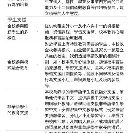
生在個人、群性、學業及事業四方面的共通
行為的培養
能力及十二個價值觀教育等作均衡發展，建
立積極的人生態度。
學生支援
全校參與照
提供幼稚園升小一及小六與中一的銜接措
顧學生的多
:
施、資優課程、學習支援班、校本教育心理
樣性
服務和言語治療服務。
對於學習上有特殊教育需要的學生，本校以
全校參與模式，由全體師生及家長一起建立
共融的校園。我們透過申請政府的相關計
全校參與模
劃，如：校本教育心理服務、加強校本言語
:
式融合教育
治療服務、學習支援津貼、區本／校本課後
學習支援計劃撥款等，開設不同學科及情緒
行為支援小組，舉辦興趣小組及境內參觀
等。
本校為錄取的非華語學生提供額外支援，幫
助他們學習中文：提供課後中文學習支援；
增聘額外教師／教學助理支援非華語學生學
非華語學生
:
習中文；安排密集中文教學模式（例如按需
的教育支援
要抽離學習、分組／小組學習等）；舉辦共
融校園活動；及增聘人員及／或增購翻譯／
傳譯服務以促進與非華語學生家長的溝通。