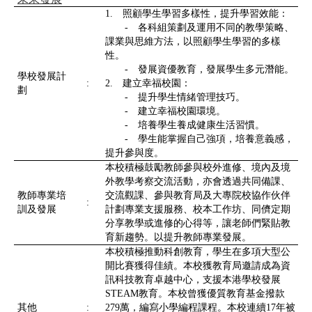
1. 照顧學生學習多樣性，提升學習效能：
- 各科組策劃及運用不同的教學策略、
課業與思維方法，以照顧學生學習的多樣
性。
- 發展資優教育，發展學生多元潛能。
學校發展計
:
2. 建立幸福校園：
劃
- 提升學生情緒管理技巧。
- 建立幸福校園環境。
- 培養學生養成健康生活習慣。
- 學生能掌握自己強項，培養意義感，
提升參與度。
本校積極鼓勵教師參與校外進修、境內及境
外教學考察交流活動，亦會透過共同備課、
教師專業培
交流觀課、參與教育局及大專院校協作伙伴
:
訓及發展
計劃專業支援服務、校本工作坊、同儕定期
分享教學或進修的心得等，讓老師們緊貼教
育新趨勢。以提升教師專業發展。
本校積極推動科創教育，學生在多項大型公
開比賽獲得佳績。本校獲教育局邀請成為資
訊科技教育卓越中心，支援本港學校發展
STEAM教育。本校曾獲優質教育基金撥款
其他
:
279萬，編寫小學編程課程。本校連續17年被