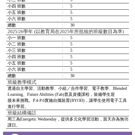
小四 班數
:
5
小五 班數
:
5
小六 班數
:
5
總數
:
30
2025/26學年 (以教育局在2025年所批核的班級數目為準)
小一 班數
:
5
小二 班數
:
5
小三 班數
:
5
小四 班數
:
5
小五 班數
:
5
小六 班數
:
5
總數
:
30
班級教學模式
透過自主學習、活動教學、小組／合作學習、電子教學、Blended
Learning、Future Abilities (Fab)普及資優課程，裝備學生迎
接未來挑戰。P.4-P.6實施自攜裝置(BYOD)，讓學生使用電子工具
進行學習。
班級結構備註
周三為Energetic Wednesday，提供多元化學習活動，當天亦為無功
課日。