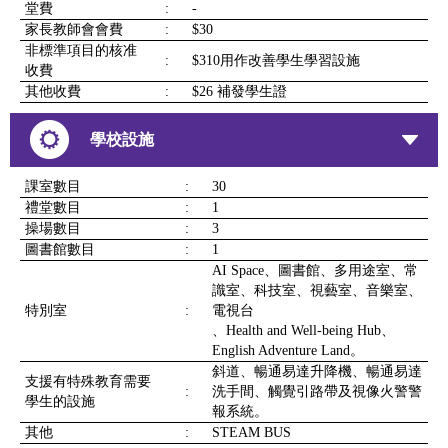
堂費
:
-
家長教師會會費
:
$30
非標準項目的核准
:
$310用作改善學生學習設施
收費
其他收費
:
$26 補發學生證
學校設施
課室數目
:
30
禮堂數目
:
1
操場數目
:
3
圖書館數目
:
1
AI Space、圖書館、多用途室、常
識室、科技室、視藝室、音樂室、
特別室
:
電視台
、Health and Well-being Hub、
English Adventure Land。
斜道、暢通易達升降機、暢通易達
支援有特殊教育需要
:
洗手間、觸覺引路帶及視像火警警
學生的設施
報系統。
其他
:
STEAM BUS