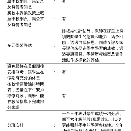
至學校網頁，讓公眾
:
有
及持份者知悉
將校本課業政策上載
至學校網頁，讓公眾
:
有
及持份者知悉
除總結性評估外，教師在課堂上持
續觀察學生的態度和能力，給予回
饋；透過自我反思、同儕互評及家
多元學習評估
:
長評估來促進學生學習的成效；透
過專題研習、學習歷程檔案及實作
活動作多樣化的評估。
避免緊接在長假期後
安排測考，讓學生在
:
有
假期有充分的休息
按校情靈活編排時間
表，盡量在下午安排
導修時段，讓學生能
:
有
在教師指導下完成部
分家課
一至三年級以學生成績平均分班。
四至六年級開設1班通達班，以便
分班安排
:
更能照顧學生的學習多樣性。全年