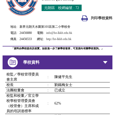
元朗區 校網編號 : 72
列印學校資料
地址:
新界元朗天水圍第101區第二小學校舍
電話:
24456880
電郵:
info@lst-lkkb.edu.hk
傳真:
24456533
網址:
http://lst-lkkb.edu.hk
「資料由學校提供及核實。如欲進一步了解學校發展，可直接向有關學校查詢。」
學校資料
校監／學校管理委員
:
陳健平先生
會主席
校長
:
劉鐵梅女士
法團校董會
:
已成立
校監和校董／官立學
校學校管理委員會
:
62%
（校管會）主席和成
員的培訓達標率