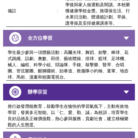
學後與家人做運動及閱讀。本校榮
備註
:
獲健康學校金獎。推環保生活、行
水果日活動、體適能計劃、早操、
護脊操及安排健康講座等。
全方位學習
學生最少參與一項體藝活動：高爾夫球、舞蹈、劍擊、棒球、花
式跳繩、話劇、奧數、田徑、藝術體操、排球、籃球、足球機、
械人、編程、科學小組、辯論隊、手鐘、敲擊樂、豎琴、合唱
團、管弦樂團、醒獅國術、跆拳道、救傷隊小約翰、童軍、地壺
球、馬術、漫畫和校園電視台。
辦學宗旨
推行啟發潛能教育，鼓勵學生在愉快的學習氣氛下，主動有效地
學習，發展多元智能。以「仁、愛、勤、誠」為校訓，培育學生
良好品德及正確價值觀，熱心參與服務，貢獻社會，建立積極樂
觀的人生態度。