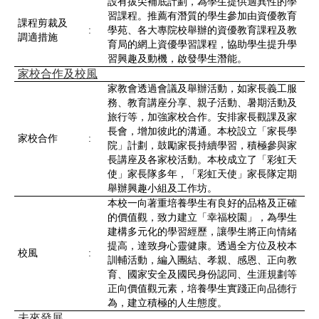
設有拔尖補底計劃，為學生提供適異性的學
習課程。推薦有潛質的學生參加由資優教育
課程剪裁及
:
學苑、各大專院校舉辦的資優教育課程及教
調適措施
育局的網上資優學習課程，協助學生提升學
習興趣及動機，啟發學生潛能。
家校合作及校風
家教會透過會議及舉辦活動，如家長義工服
務、教育講座分享、親子活動、暑期活動及
旅行等，加強家校合作。安排家長觀課及家
長會，增加彼此的溝通。本校設立「家長學
家校合作
:
院」計劃，鼓勵家長持續學習，積極參與家
長講座及各家校活動。本校成立了「彩虹天
使」家長隊多年，「彩虹天使」家長隊定期
舉辦興趣小組及工作坊。
本校一向著重培養學生有良好的品格及正確
的價值觀，致力建立「幸福校園」，為學生
建構多元化的學習經歷，讓學生將正向情緒
提高，達致身心靈健康。透過全方位及校本
校風
:
訓輔活動，編入團結、孝親、感恩、正向教
育、國家安全及國民身份認同、生涯規劃等
正向價值觀元素，培養學生實踐正向品德行
為，建立積極的人生態度。
未來發展