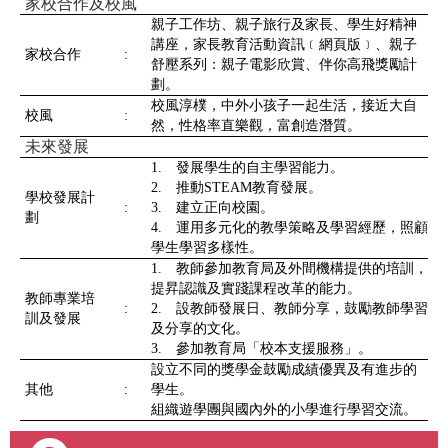
家校合作及校風
親子工作坊、親子旅行及家長、學生好精神
講座，家長教育活動資訊﹝網頁版﹞、親子
家校合作
:
舒壓系列：親子電影欣賞、伴你高飛獎勵計
劃。
校風淳樸，中外小孩子一起生活，接近大自
校風
:
然，性格率直樂觀，富創造潛質。
未來發展
1. 發展學生的自主學習能力。
2. 推動STEAM教育發展。
學校發展計
:
3. 建立正向校園。
劃
4. 運用多元化的教學策略及學習經歷，照顧
學生學習多樣性。
1. 教師參加教育局及外間機構提供的培訓，
提昇認識及實踐課程改革的能力。
教師專業培
:
2. 設教師發展日、教師分享，鼓勵教師學習
訓及發展
及分享的文化。
3. 參加教育局「校本支援服務」。
設立不同的獎學金鼓勵成績優異及有進步的
其他
:
學生。
組織遊學團與國內外的小學進行學習交流。