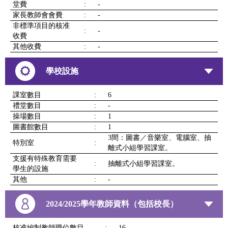
堂費
:
-
家長教師會會費
:
-
非標準項目的核准
:
-
收費
其他收費
:
-
學校設施
課室數目
:
6
禮堂數目
:
-
操場數目
:
1
圖書館數目
:
1
3間：圖書／音樂室、電腦室、抽
特別室
:
離式小組學習課室。
支援有特殊教育需要
:
抽離式小組學習課室。
學生的設施
其他
:
-
2024/2025學年教師資料（包括校長）
核准編制教師職位數目
:
16