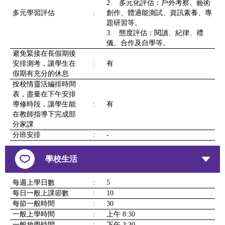
2. 多元化評估：戶外考察、藝術
多元學習評估
:
創作、體適能測試、資訊素養、專
題研習等。
3. 態度評估：閱讀、紀律、禮
儀、合作及自學等。
避免緊接在長假期後
安排測考，讓學生在
:
有
假期有充分的休息
按校情靈活編排時間
表，盡量在下午安排
導修時段，讓學生能
:
有
在教師指導下完成部
分家課
分班安排
:
-
學校生活
每週上學日數
:
5
每日一般上課節數
:
10
每節一般時間
:
30
一般上學時間
:
上午 8:30
一般放學時間
:
下午 3:30