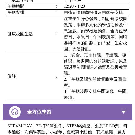
午膳時間
:
12:20 - 1:20
午膳安排
:
由指定供應商提供及由家長安排。
注重學生身心發展，制訂健康校園
政策，舉辦多元化的學習活動及午
息遊戲，如學校運動會、全方位學
健康校園生活
:
習日、水果日、午間表演等。同時
參與不同的計劃，如「愛．生命校
園」大使計劃。
1. 週會、班主任課、早讀課、導
修課、每週兩節分組活動課，以及
隔週兩節閱讀課／德育及公民教育
課。
備註
:
2. 午膳及課後開放電腦室及圖書
室。
3. 午膳時段安排午間遊戲、午間
表演。
全方位學習
STEAM DAY、3D打印筆創作、STEM繽紛樂、創意LEGO樂、科
學遊戲、布偶學英語、小提琴、夏威夷小結他、花式跳繩、魔力