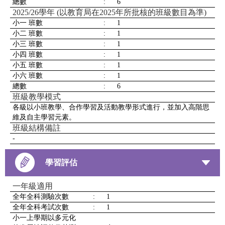
總數
:
6
2025/26學年 (以教育局在2025年所批核的班級數目為準)
小一 班數
:
1
小二 班數
:
1
小三 班數
:
1
小四 班數
:
1
小五 班數
:
1
小六 班數
:
1
總數
:
6
班級教學模式
各級以小班教學、合作學習及活動教學形式進行，並加入高階思
維及自主學習元素。
班級結構備註
-
學習評估
一年級適用
全年全科測驗次數
:
1
全年全科考試次數
:
1
小一上學期以多元化