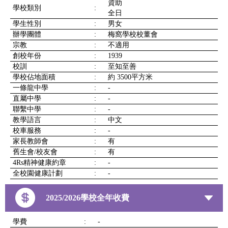
資助
學校類別
:
全日
學生性別
:
男女
辦學團體
:
梅窩學校校董會
宗教
:
不適用
創校年份
:
1939
校訓
:
至知至善
學校佔地面積
:
約 3500平方米
一條龍中學
:
-
直屬中學
:
-
聯繫中學
:
-
教學語言
:
中文
校車服務
:
-
家長教師會
:
有
舊生會/校友會
:
有
4Rs精神健康約章
:
-
全校園健康計劃
:
-
2025/2026學校全年收費
學費
:
-