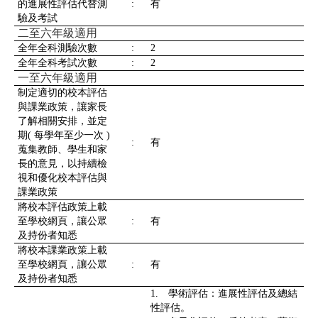
的進展性評估代替測
:
有
驗及考試
二至六年級適用
全年全科測驗次數
:
2
全年全科考試次數
:
2
一至六年級適用
制定適切的校本評估
與課業政策，讓家長
了解相關安排，並定
期( 每學年至少一次 )
:
有
蒐集教師、學生和家
長的意見，以持續檢
視和優化校本評估與
課業政策
將校本評估政策上載
至學校網頁，讓公眾
:
有
及持份者知悉
將校本課業政策上載
至學校網頁，讓公眾
:
有
及持份者知悉
1. 學術評估：進展性評估及總結
性評估。