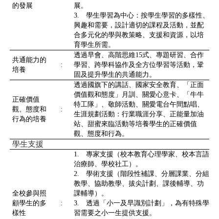
的發展
展。
3. 學生學習為中心：按學生學習的多樣性、
興趣和需要，設計適切的課程及活動，並配
合多元化的學與教策略、支援和資源，以培
育學生所需。
透過早會、高階思維15式、專題研習、合作
共通能力的
:
學習、跨學科協作及全方位學習等活動，鞏
培養
固及提升學生的共通能力。
透過國旗下的講話、國家安全教育、「正面
價值觀和態度」月訓、關愛心意卡、「牛牛
正確價值
特工隊」、敬師活動、關愛電台午間點唱、
觀、態度和
:
生涯規劃活動：行業職涯分享、正能量加油
行為的培養
站、甜蜜來臨活動等培養學生的正確價值
觀、態度和行為。
學生支援
1. 專家支援（校本教育心理學家、校本言語
治療師、學校社工）。
2. 學術支援（階段性補課、分層課業、分組
教學、協助教學、拔尖計劃、課後輔導、功
全校參與照
課輔導）。
顧學生的多
:
3. 透過「小一及早識別計劃」，為有特殊學
樣性
習需要之小一生提供支援。