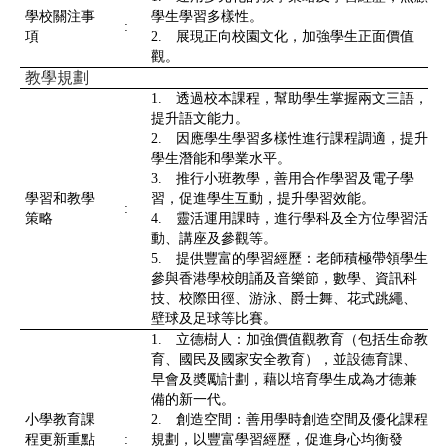
學校關注事
學生學習多樣性。
:
項
2. 展現正向校園文化，加強學生正面價值
觀。
教學規劃
1. 透過校本課程，幫助學生掌握兩文三語，
提升語文能力。
2. 因應學生學習多樣性進行課程調適，提升
學生潛能和學業水平。
3. 推行小班教學，善用合作學習及電子學
學習和教學
習，促進學生互動，提升學習效能。
:
策略
4. 靈活運用課時，進行學科及全方位學習活
動、講座及參觀等。
5. 提供豐富的學習經歷：老師積極帶領學生
參與香港學校朗誦及音樂節，數學、資訊科
技、校際田徑、游泳、爵士舞、花式跳繩、
壁球及足球等比賽。
1. 立德樹人：加強價值觀教育（包括生命教
育、國民及國家安全教育），並設德育課、
早會及奬勵計劃，藉以培育學生成為才德兼
備的新一代。
小學教育課
2. 創造空間：善用學時創造空間及優化課程
程更新重點
:
規劃，以豐富學習經歷，促進身心均衡發