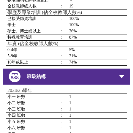
全校教師總人數
:
19
學歷及專業培訓 (佔全校教師人數%)
已接受師資培訓
:
100%
學士
:
100%
碩士、博士或以上
:
26%
特殊教育培訓
:
87%
年資 (佔全校教師人數%)
0-4年
:
5%
5-9年
:
21%
10年或以上
:
74%
班級結構
2024/25學年
小一 班數
:
1
小二 班數
:
1
小三 班數
:
1
小四 班數
:
1
小五 班數
:
1
小六 班數
:
1