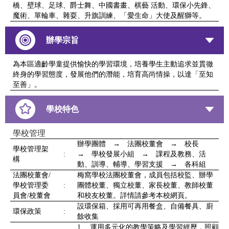
橋、壁球、足球、爵士舞、中國書畫、棋藝 活動、環保小先鋒、
魔術、單輪車、雜耍、升旗訓練、「愛生命」大使及醒獅等。
辦學宗旨
為本區適齡學童提供愉快的學習環境，培養學生主動追求並貫徹
終身的學習態度，發展他們的潛能，培育高尚情操，以達「至知
至善」。
學校特色
學校管理
辦學團體 → 法團校董會 → 校長
學校管理架
:
→ 學校發展小組 → 課程及教務、活
構
動、訓導、輔導、學習支援 → 各科組
法團校董會/
梅窩學校法團校董會，成員包括校監、辦學
學校管理委
:
團體校董、獨立校董、家長校董、教師校董
員會/校董會
和校友校董。詳情請參考本校網頁。
設環保箱、採用可再用餐盒、自備餐具、廚
環保政策
:
餘收集
1. 運用多元化的教學策略及學習經歷，照顧