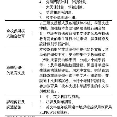
4. 分層閱讀計劃、伴讀計劃。
5. 大天使計劃、領袖訓練。
6. 功課和測考調適。
7. 校本外購訓練小組。
以三層支援模式及各類訓練小組、學習支援
津貼、加強校本言語治療服務推行融合教
全校參與模
:
育，並設有特殊教育需要支援老師為有特殊
式融合教育
教育需要的學生進行小組學習、課前輔導及
設計個別學習計劃。
本校為錄取的非華語學生提供額外支援，幫
助他們學習中文：安排密集中文教學模式
（例如按需要抽離學習、分組／小組學習
等）；及舉辦共融校園活動。開設非華語學
非華語學生
:
生課後功課輔導班、周末中文班、聘請資源
的教育支援
老師為非華語學生進行中文科小組教學、並
調適中文測考試卷、推行小老師伴讀計劃、
參加教育局「校本支援非華語學生的中文學
與教服務」。
1. 中、英文科課程剪裁。
課程剪裁及
2. 功課及測考調適。
:
調適措施
3. 英文科低年級調適本地課程並採用教育局
PLPR/W閱寫課程。