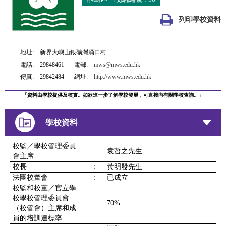
列印學校資料
地址:
新界大嶼山銀礦灣涌口村
電話:
29848461
電郵:
mws@mws.edu.hk
傳真:
29842484
網址:
http://www.mws.edu.hk
「資料由學校提供及核實。如欲進一步了解學校發展，可直接向有關學校查詢。」
學校資料
校監／學校管理委員
:
袁哲之先生
會主席
校長
:
黃明發先生
法團校董會
:
已成立
校監和校董／官立學
校學校管理委員會
:
70%
（校管會）主席和成
員的培訓達標率