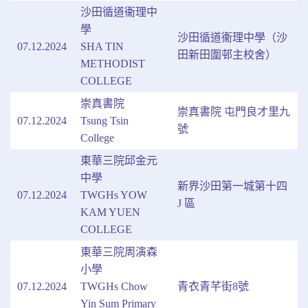
沙田循道衞理中
學
沙田循道衞理中學（沙
07.12.2024
SHA TIN
田新田圍邨主校舍）
METHODIST
COLLEGE
崇真書院
崇真書院 屯門良才里九
07.12.2024
Tsung Tsin
號
College
東華三院邱金元
中學
新界沙田第一城第十四
07.12.2024
TWGHs YOW
J 區
KAM YUEN
COLLEGE
東華三院周演森
小學
07.12.2024
TWGHs Chow
青衣青芊街8號
Yin Sum Primary