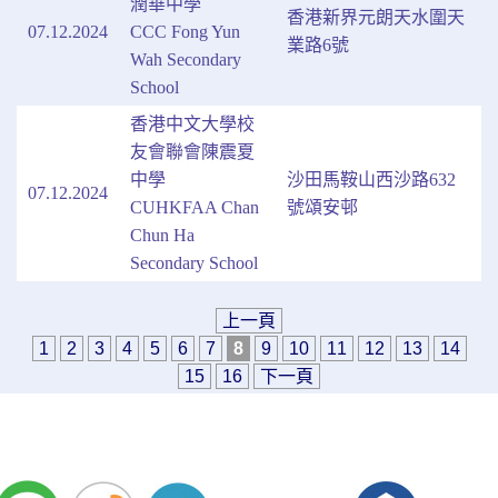
潤華中學
香港新界元朗天水圍天
07.12.2024
CCC Fong Yun
業路6號
Wah Secondary
School
香港中文大學校
友會聯會陳震夏
中學
沙田馬鞍山西沙路632
07.12.2024
CUHKFAA Chan
號頌安邨
Chun Ha
Secondary School
上一頁
1
2
3
4
5
6
7
8
9
10
11
12
13
14
15
16
下一頁