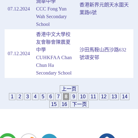
潤華中學
香港新界元朗天水圍天
07.12.2024
CCC Fong Yun
業路6號
Wah Secondary
School
香港中文大學校
友會聯會陳震夏
中學
沙田馬鞍山西沙路632
07.12.2024
CUHKFAA Chan
號頌安邨
Chun Ha
Secondary School
上一页
1
2
3
4
5
6
7
8
9
10
11
12
13
14
15
16
下一页