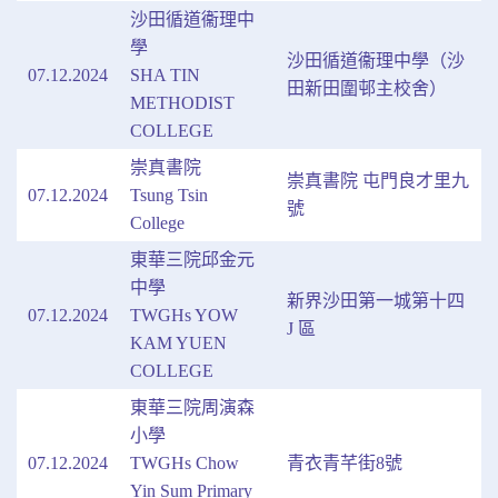
沙田循道衞理中
學
沙田循道衞理中學（沙
07.12.2024
SHA TIN
田新田圍邨主校舍）
METHODIST
COLLEGE
崇真書院
崇真書院 屯門良才里九
07.12.2024
Tsung Tsin
號
College
東華三院邱金元
中學
新界沙田第一城第十四
07.12.2024
TWGHs YOW
J 區
KAM YUEN
COLLEGE
東華三院周演森
小學
07.12.2024
TWGHs Chow
青衣青芊街8號
Yin Sum Primary