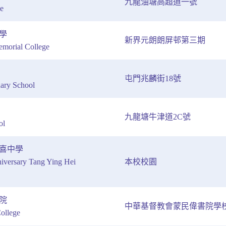
九龍油塘高超道一號
ge
學
新界元朗朗屏邨第三期
orial College
屯門兆麟街18號
ary School
九龍塘牛津道2C號
ol
喜中學
niversary Tang Ying Hei
本校校園
院
中華基督教會蒙民偉書院學
ollege