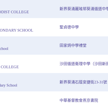
新界葵涌麗瑤邨葵涌循道中
DIST COLLEGE
聖貞德中學
ECONDARY SCHOOL
田家炳中學禮堂
chool
沙田循道衞理中學（沙田新
T COLLEGE
新界葵涌石蔭安捷街23-31號
dary School
中華基督教會燕京書院