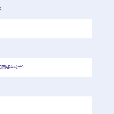
學
田圍邨主校舍）