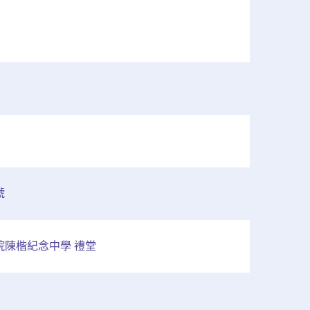
號
陳楷紀念中學 禮堂