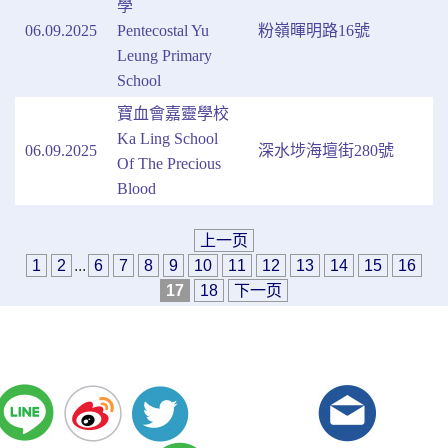
學
06.09.2025
Pentecostal Yu
粉嶺暉明路16號
Leung Primary
School
寶血會嘉靈學校
Ka Ling School
06.09.2025
深水埗海壇街280號
Of The Precious
Blood
上一页
1
2
...
6
7
8
9
10
11
12
13
14
15
16
17
18
下一页