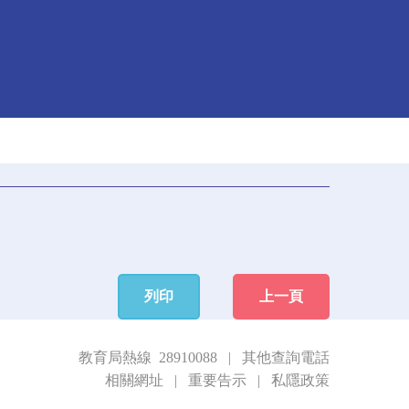
列印
上一頁
教育局熱線 28910088
|
其他查詢電話
相關網址
|
重要告示
|
私隱政策