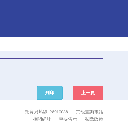
列印
上一頁
教育局熱線 28910088
|
其他查詢電話
相關網址
|
重要告示
|
私隱政策