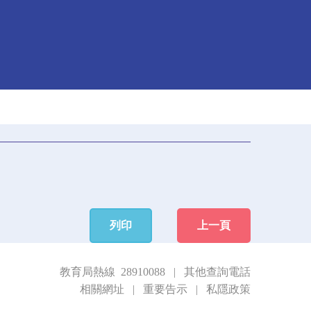
列印
上一頁
教育局熱線 28910088
|
其他查詢電話
相關網址
|
重要告示
|
私隱政策