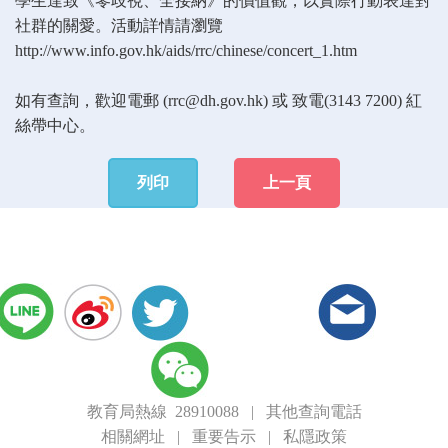
學生達致《零歧視、全接納》的價值觀，以實際行動表達對
社群的關愛。活動詳情請瀏覽
http://www.info.gov.hk/aids/rrc/chinese/concert_1.htm
如有查詢，歡迎電郵 (
rrc@dh.gov.hk
) 或 致電(3143 7200) 紅
絲帶中心。
列印
上一頁
教育局熱線 28910088
|
其他查詢電話
相關網址
|
重要告示
|
私隱政策