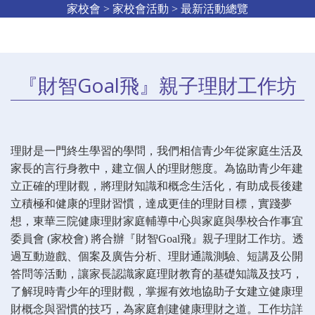
家校會 > 家校會活動 > 最新活動總覽
『財智Goal飛』親子理財工作坊
理財是一門終生學習的學問，我們相信青少年從家庭生活及
家長的言行身教中，建立個人的理財態度。為協助青少年建
立正確的理財觀，將理財知識和概念生活化，有助成長後建
立積極和健康的理財習慣，達成更佳的理財目標，實踐夢
想，東華三院健康理財家庭輔導中心與家庭與學校合作事宜
委員會 (家校會) 將合辦『財智Goal飛』親子理財工作坊。透
過互動遊戲、個案及廣告分析、理財通識測驗、短講及公開
答問等活動，讓家長認識家庭理財教育的基礎知識及技巧，
了解現時青少年的理財觀，掌握有效地協助子女建立健康理
財概念與習慣的技巧，為家庭創建健康理財之道。工作坊詳