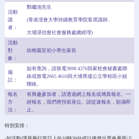
鄭繼池先生
活動
講
(香港浸會大學持續教育學院客席講師、
者：
大埔浸信會社會服務處總經理)
活動
對
幼稚園至初小學生家長
象：
如有查詢，請致電3698 4376與家校會秘書處聯
備
絡或致電2665 4610與大埔舊墟公立學校區小姐
註：
聯絡。
報名
有興趣參加者，請透過網上報名或傳真報名。一
方
經報名，我們將預留座位。請從速報名，額滿即
法：
止。
特別安排：
-如活動/講座舉行當日上午10時30分或以後發出黑色暴雨/八