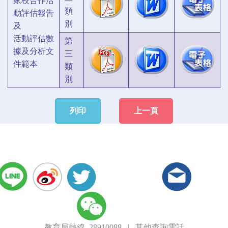
家校合作活
類
動評估報告
別
及
活動評估數
第
據及分析文
三
件範本
類
別
列印
上一頁
教育局熱線 28910088
|
其他查詢電話