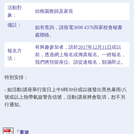
活動對
幼稚園教師及家長
象：
備註：
如有查詢，請致電3698 4376與家校會秘書
處聯絡。
有興趣參加者，請於
2017
年12
月11
日
或以
報名方
前，透過網上報名或傳真報名。一經報名，
法：
我們將預留座位。請從速報名，額滿即止。
特別安排：
-
如活動
/
講座舉行當日上午
6
時
30
分或以後發出黑色暴雨
/
八
號或以上熱帶氣旋警告信號，
活動
/
講座將會取消，恕不另
行通知。
「童途