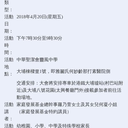
類
型：
活動
2018年4月20日(星期五)
日
期：
活動
下午7時30分至9時30分
時
間：
活動
中華聖潔會靈風中學
地
大埔棟樑里1號，即雅麗氏何妙齡那打素醫院側
點：
交通安排：大會將安排專車於港鐵大埔墟站(村巴站附
近)及大埔八號花園(太興餐廳門外)接載參加者前往活
動場地。
活動
家庭發展基金總幹事羅乃萱女士及其女兒何凝小姐
講
（家庭發展基金特約講員）
者：
活動
幼稚園、小學、中學及特殊學校家長