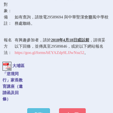
對
象：
備
如有查詢，請致電29589694 與中華聖潔會靈風中學校
註：
務處聯絡。
報名
有興趣參加者，請於
2018年4月18日或以前
，請填妥
方
以下回條，並傳真至29589846，或於以下網站報名
法：
https://goo.gl/forms/bEYAZdp9LJJwNsu52
。
大埔區
「逆境同
行」家長教
育講座（邀
請函及回
條）