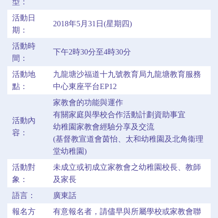
型：
活動日
2018年5月31日(星期四)
期：
活動時
下午2時30分至4時30分
間：
活動地
九龍塘沙福道十九號教育局九龍塘教育服務
點：
中心東座平台EP12
家教會的功能與運作
有關家庭與學校合作活動計劃資助事宜
活動內
幼稚園家教會經驗分享及交流
容：
(基督教宣道會茵怡、太和幼稚園及北角衞理
堂幼稚園)
活動對
未成立或初成立家教會之幼稚園校長、教師
象：
及家長
語言：
廣東話
報名方
有意報名者，請儘早與所屬學校或家教會聯