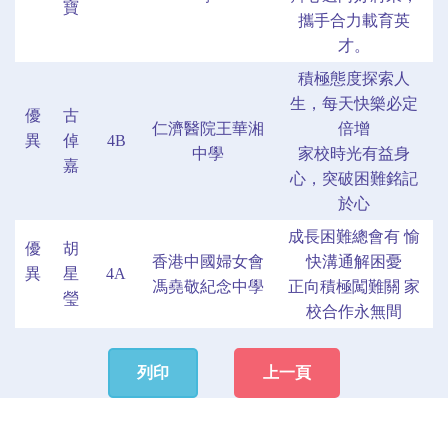
寶
攜手合力載育英
才。
積極態度探索人
生，每天快樂必定
優
古
仁濟醫院王華湘
倍增
異
倬
4B
中學
家校時光有益身
嘉
心，突破困難銘記
於心
成長困難總會有 愉
優
胡
香港中國婦女會
快溝通解困憂
異
星
4A
馮堯敬紀念中學
正向積極闖難關 家
瑩
校合作永無間
列印
上一頁