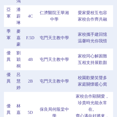
鴻
亞
潘
仁濟醫院王華湘
愛家愛校互包容
軍
蔚
4C
中學
家校合作齊共融
琳
季
麥
家校攜手建回憶
軍
嘉
F.5D
屯門天主教中學
温馨時光你我惜
豪
優
劉
家校同心解困難
異
穎
4B
屯門天主教中學
互相支持展歡顏
桐
優
呂
校園歡樂笑聲多
異
慧
2B
屯門天主教中學
家庭關懷暖心窩
婷
家校合作顯關愛，
珍貴時光能永常
優
林
保良局何蔭棠中
在。
異
嘉
5D
學
齊心邁向好將來，