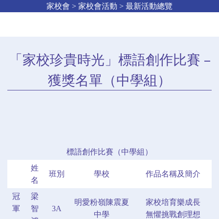
家校會 > 家校會活動 > 最新活動總覽
「家校珍貴時光」標語創作比賽 –
獲獎名單（中學組）
標語創作比賽（中學組）
姓
班別
學校
作品名稱及簡介
名
冠
梁
明愛粉嶺陳震夏
家校培育樂成長
軍
智
3A
中學
無懼挑戰創理想