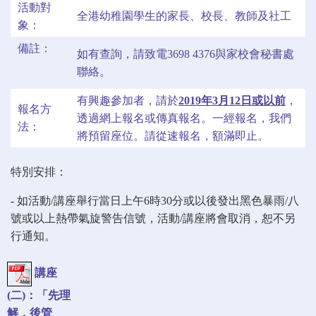
活動對
全港幼稚園學生的家長、校長、教師及社工
象：
備註：
如有查詢，請致電3698 4376與家校會秘書處
聯絡。
有興趣參加者，請於
2019年3月12日或以前
，
報名方
透過網上報名或傳真報名。一經報名，我們
法：
將預留座位。請從速報名，額滿即止。
特別安排：
-
如活動
/
講座舉行當日上午6
時
30
分或以後發出黑色暴雨
/
八
號或以上熱帶氣旋警告信號，
活動
/
講座將會取消，恕不另
行通知。
講座
(二)：「先理
解，後管