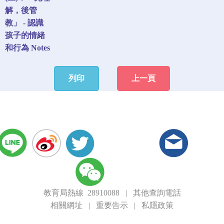
解，後管
教」 - 認識
孩子的情緒
和行為 Notes
列印
上一頁
教育局熱線 28910088
|
其他查詢電話
相關網址
|
重要告示
|
私隱政策