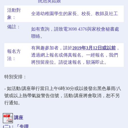
阮冠英姑娘
活動對
全港幼稚園學生的家長、校長、教師及社工
象：
備註：
如有查詢，請致電3698 4376與家校會秘書處
聯絡。
有興趣參加者，請於
2019年3月12日或以前
，
報名方
透過網上報名或傳真報名。一經報名，我們
法：
將預留座位。請從速報名，額滿即止。
特別安排：
-
如活動
/
講座舉行當日上午6
時
30
分或以後發出黑色暴雨
/
八
號或以上熱帶氣旋警告信號，
活動
/
講座將會取消，恕不另
行通知。
講座
(二)：「先理