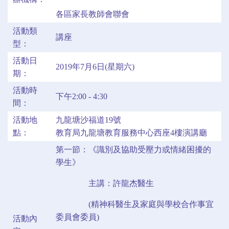
各區家長教師會聯會
活動類
講座
型：
活動日
2019年7月6日(星期六)
期：
活動時
下午2:00 - 4:30
間：
活動地
九龍塘沙福道19號
點：
教育局九龍塘教育服務中心西座4樓演講廳
第一節：《識別及協助受壓力或情緒困擾的
學生》
主講：許龍杰醫生
(精神科醫生及家庭與學校合作事宜
委員會委員)
活動內