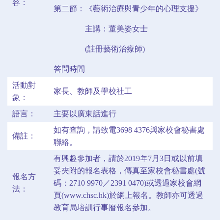
容：
第二節：《藝術治療與青少年的心理支援》
主講：董美姿女士
(註冊藝術治療師)
答問時間
活動對
家長、教師及學校社工
象：
語言：
主要以廣東話進行
如有查詢，請致電3698 4376與家校會秘書處
備註：
聯絡。
有興趣參加者，請於2019年7月3日或以前填
妥夾附的報名表格，傳真至家校會秘書處(號
報名方
碼：2710 9970／2391 0470)或透過家校會網
法：
頁(www.chsc.hk)於網上報名。教師亦可透過
教育局培訓行事曆報名參加。