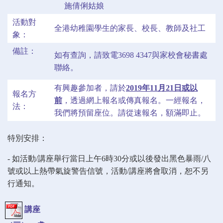
施倩俐姑娘
活動對
全港幼稚園學生的家長、校長、教師及社工
象：
備註：
如有查詢，請致電3698 4347與家校會秘書處
聯絡。
有興趣參加者，請於
2019年11月21日或以
報名方
前
，透過網上報名或傳真報名。一經報名，
法：
我們將預留座位。請從速報名，額滿即止。
特別安排：
-
如活動
/
講座舉行當日上午6
時
30
分或以後發出黑色暴雨
/
八
號或以上熱帶氣旋警告信號，
活動
/
講座將會取消，恕不另
行通知。
講座