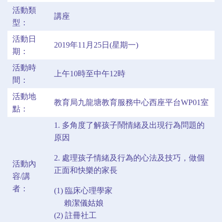
活動類
講座
型：
活動日
2019年11月25日(星期一)
期：
活動時
上午10時至中午12時
間：
活動地
教育局九龍塘教育服務中心西座平台WP01室
點：
1. 多角度了解孩子鬧情緒及出現行為問題的
原因
2. 處理孩子情緒及行為的心法及技巧，做個
活動內
正面和快樂的家長
容/講
者：
(1) 臨床心理學家
賴潔儀姑娘
(2) 註冊社工