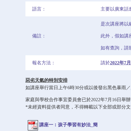
語言：
主要以廣東話
是次講座將以
備註：
此外，假如講
如有查詢，請致
報名方法：
請於
2022年
惡劣天氣的特別安排
如講座舉行當日上午6時30分或以後發出黑色暴雨
家庭與學校合作事宜委員會已於2022年7月16
*未經資料提供者同意，不得轉載以下全部或部分
講座一︰孩子學習有妙法_簡