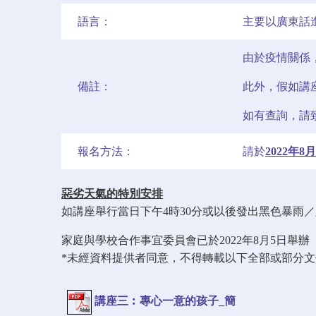
語言：
主要以廣東話
由於疫情關係
備註：
此外，假如講
如有查詢，請致
報名方法：
請於
2022年
惡劣天氣的特別安排
如講座舉行當日下午4時30分或以後發出黑色暴雨
家庭與學校合作事宜委員會已於2022年8月5日
*未經資料提供者同意，不得轉載以下全部或部分
講座三︰專心一意的孩子_簡