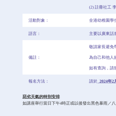
(2) 註冊社工
活動對象：
全港幼稚園學
語言：
主要以廣東話
敬請家長避免
備註：
為自己和他人
如有查詢，請致
報名方法：
請於
2024年
惡劣天氣的特別安排
如講座舉行當日下午4時正或以後發出黑色暴雨／