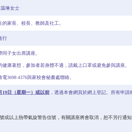
 李藹琳女士
生的家長、校長、教師及社工。
進行
帶同子女出席講座。
的健康著想，參加者若身體不適，請戴上口罩或避免參與講座。
電3698 4376與家校會秘書處聯絡。
2月19日（星期一）或以前
，透過本會網頁於網上登記。所有申請
八號或以上熱帶氣旋警告信號，有關講座將會取消，恕不另行通知