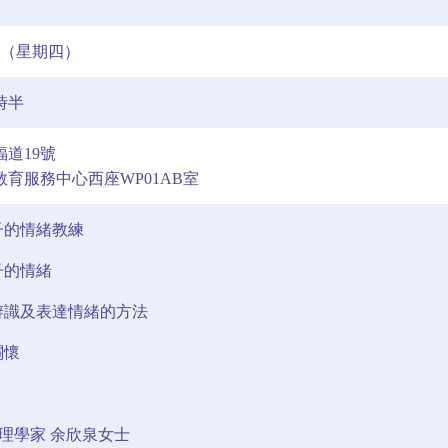
2日（星期四）
時半
道19號
育服務中心西座WP01AB室
子的情緒教練
子的情緒
辨識及表達情緒的方法
關懷
心理學家 余欣泉女士