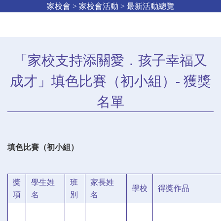
家校會 > 家校會活動 > 最新活動總覽
「家校支持添關愛．孩子幸福又
成才」填色比賽（初小組）- 獲獎
名單
填色比賽（初小組）
獎
學生姓
班
家長姓
學校
得獎作品
項
名
別
名