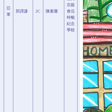
宗親
亞
郭譯謙
2C
陳素珊
會伍
軍
時暢
紀念
學校