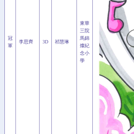
東華
三院
冠
馬錦
李思齊
3D
祁慧琳
軍
燦紀
念小
學