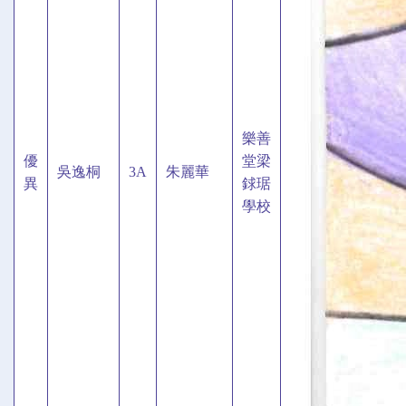
樂善
優
堂梁
吳逸桐
3A
朱麗華
異
銶琚
學校