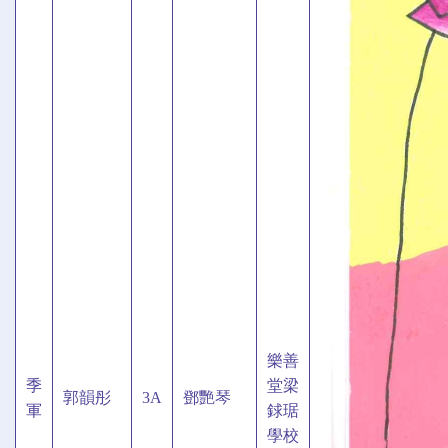
樂善
季
堂梁
郭韻彤
3A
鄧艷琴
軍
銶琚
學校