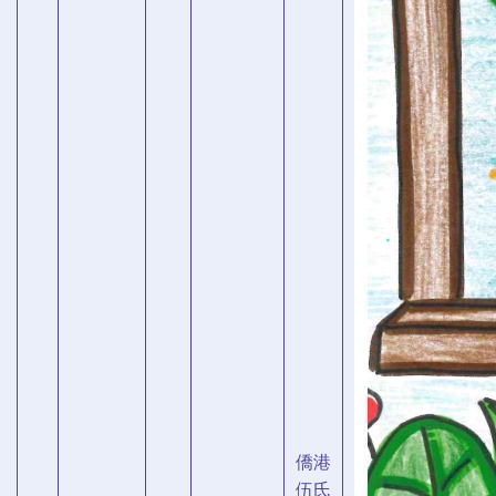
僑港
伍氏