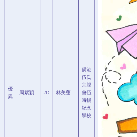
僑港
伍氏
宗親
優
周紫穎
2D
林美蓮
會伍
異
時暢
紀念
學校