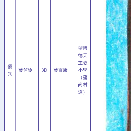
聖博
德天
主教
優
葉倬鈴
3D
葉百康
小學
異
（蒲
崗村
道）