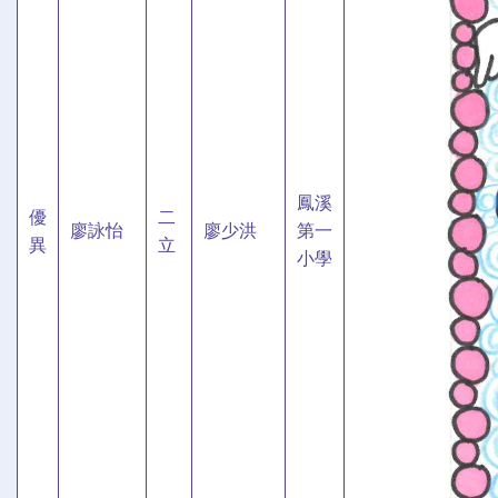
鳳溪
優
二
廖詠怡
廖少洪
第一
異
立
小學