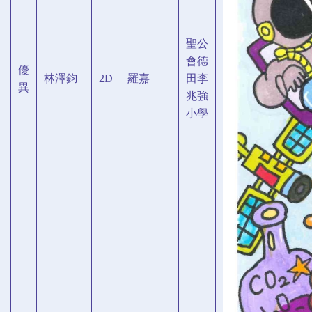
聖公
會德
優
林澤鈞
2D
羅嘉
田李
異
兆強
小學