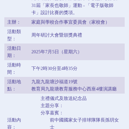
31屆「家長也敬師」運動 - 「電子版敬師
卡」設計比賽的獎項。
主辦：
家庭與學校合作事宜委員會（家校會）
活動類
周年研討大會暨頒獎典禮
型：
活動日
2025年7月5日（星期六）
期：
活動時
下午2時30分至4時35分
間：
活動地
九龍九龍塘沙福道19號
點：
教育局九龍塘教育服務中心西座4樓演講廳
主禮儀式及致送紀念品
主題分享：
分享嘉賓：
活動內
前中國國家女子排球隊隊長孫玥女
容：
士