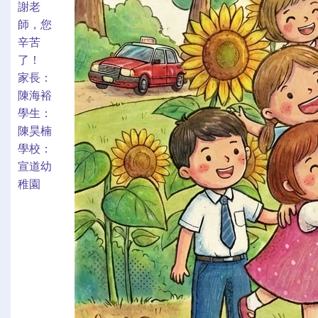
謝老
師，您
辛苦
了！
家長：
陳海裕
學生：
陳昊楠
學校：
宣道幼
稚園