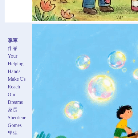
季軍
作品：
Your
Helping
Hands
Make Us
Reach
Our
Dreams
家長：
Sherrlene
Gomes
學生：