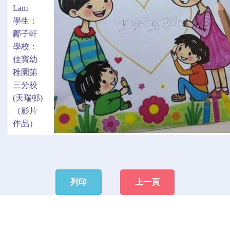
Lam
學生：
鄺子軒
學校：
佳寶幼
稚園第
三分校
(天瑞邨)
（影片
作品）
列印
上一頁