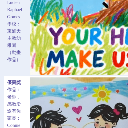
Lucien
Raphael
Gomes
學校：
東涌天
主教幼
稚園
（動畫
作品）
優異獎
作品：
老師，
感激沿
途有你
家長：
Connie