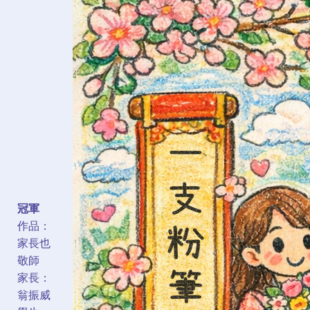
冠軍
作品：
家長也
敬師
家長：
翁振威