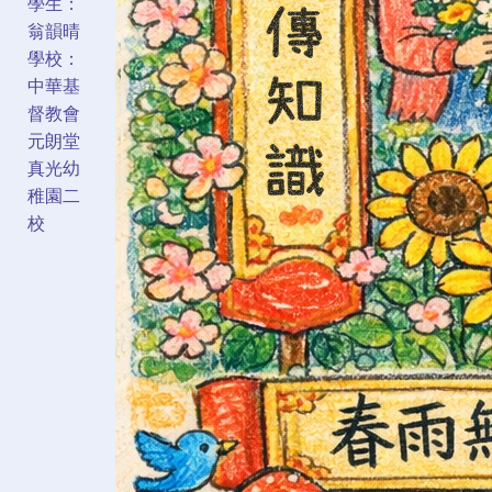
學生：
翁韻晴
學校：
中華基
督教會
元朗堂
真光幼
稚園二
校