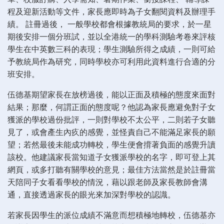
程及迎新活動等文件，家長應即時為子女翻閱資料及辦理手
績。 註冊過後， 一般學校都會根據教統局的要求，於一星
期後安排一個分班試，並以全港統一的學科測驗考卷來評核
學生在中英數三科的表現；學生測驗所得之成績，一則可給
予教統局作為研究，同時學校亦可利用此資料進行合適的分
班安排。
伍德基期望家長在放榜過後，能以正面及積極的態度來面對
結果；那麼，何謂正面的態度呢？他認為家長應避免對子女
獲派的學校過份批評，一則對學校不太公平，二則若子女聽
見了，或會產生內疚的感覺，並怪責自己不能滿足家長的願
望；若然最後未能成功轉校，學生便會揹著負面的感覺升讀
該校。他建議家長當知道子女獲派學校的名字，即可登上其
網頁，或多打聽有關學校的意見；最佳方法當然是於註冊當
天陪同子女看看學校的情況，藉以跟老師及家長教師會溝
通，直接透過家長的眼光來加深對學校的認識。
若家長因學生的派位成績不滿意而想積極地轉校，伍德基亦