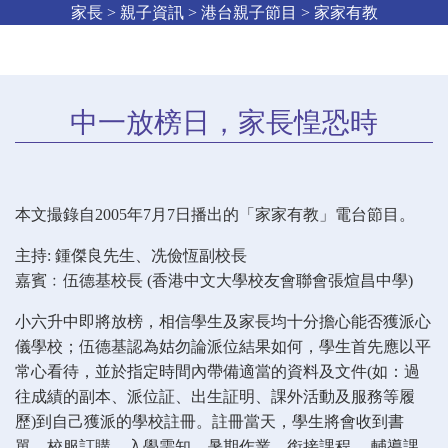
家長 > 親子資訊 > 港台親子節目 > 家家有教
中一放榜日，家長惶恐時
本文撮錄自2005年7月7日播出的「家家有教」電台節目。
主持: 鍾傑良先生、冼儉恆副校長
嘉賓﹕伍德基校長 (香港中文大學校友會聯會張煊昌中學)
小六升中即將放榜，相信學生及家長均十分擔心能否獲派心
儀學校；伍德基認為姑勿論派位結果如何，學生首先應以平
常心看待，並於指定時間內帶備適當的資料及文件(如：過
往成績的副本、派位証、出生証明、課外活動及服務等履
歷)到自己獲派的學校註冊。註冊當天，學生將會收到書
單、校服訂購、入學需知、暑期作業、銜接課程、 輔導課