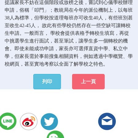
提議家長不妨在這個階段或放榜之後，嘗試到心儀學校辦理
申請，俗稱「叩門」；教統局在今年的派位機制上，以每班
38人為標準，但學校按道理每班亦可收生40人，有些班別甚
至收生42-45人， 故此有些學校仍然存在一些空缺可讓轉校
生申請。一般而言， 學校會提供表格予轉校生填寫，再從
中挑選學生進行面試，甚至筆試，讓學生多一個轉校的機
會。即使未能成功申請，家長亦可選擇直資中學、私立中
學，但家長需於事前搜集相關資料，例如透過中學概覽、學
校網頁，甚至實地考察以全面了解學校之特色。
列印
上一頁