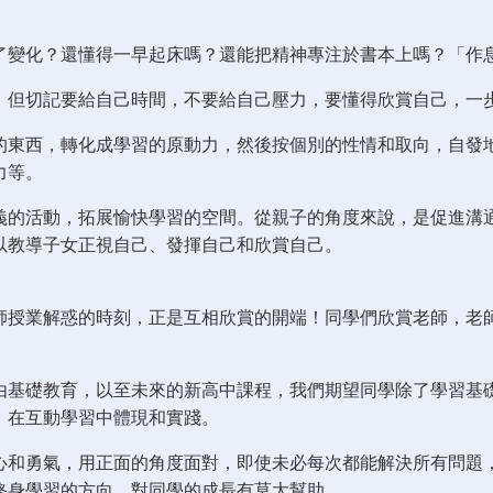
了變化？還懂得一早起床嗎？還能把精神專注於書本上嗎？「作
，但切記要給自己時間，不要給自己壓力，要懂得欣賞自己，一
的東西，轉化成學習的原動力，然後按個別的性情和取向，自發
力等。
義的活動，拓展愉快學習的空間。從親子的角度來說，是促進溝
以教導子女正視自己、發揮自己和欣賞自己。
師授業解惑的時刻，正是互相欣賞的開端！同學們欣賞老師，老
由基礎教育，以至未來的新高中課程，我們期望同學除了學習基
，在互動學習中體現和實踐。
心和勇氣，用正面的角度面對，即使未必每次都能解決所有問題
終身學習的方向，對同學的成長有莫大幫助。