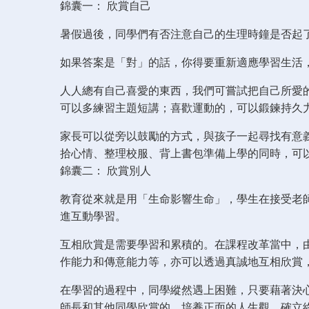
錦囊一： 欣賞自己
暑假過後，同學們有否注意自己的生理時鐘是否起
如果答案是「對」的話，你得要重新適應學習生活
人人總有自己喜愛的東西，我們可嘗試把自己所愛
可以多練習主題短講；喜歡運動的，可以鍛鍊持久
家長可以從旁以鼓勵的方式，與孩子一起尋找有意
拾心情、整理校服、背上書包準備上學的同時，可
錦囊二： 欣賞別人
教育從來就是用「生命影響生命」，學生在接受老
進互動學習。
互相欣賞是需要學習和累積的。在課程改革當中，
作能力和傳意能力等，亦可以透過真誠地互相欣賞
在學習的過程中，同學縱然遇上困難，只要藉著決
師長和其他同學欣賞的。培養正面的人生觀，確立