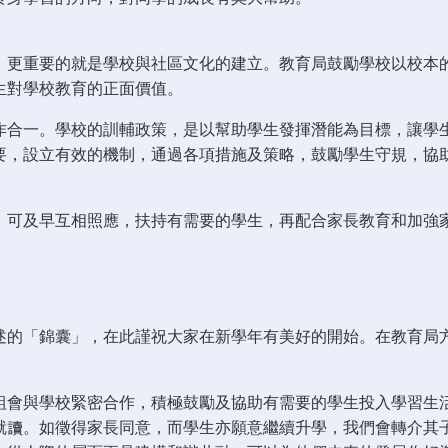
，更重要的就是學校與社區文化的建立。教育局鼓勵學校以校本
生對學校教育的正面價值。
作合一。學校的訓輔政策，是以幫助學生發揮潛能為目標，讓學
要，設立有效的機制，通過各項措施及策略，鼓勵學生守規，協
，可及早互相照應，扶持有需要的學生，再配合家長教育和加強
述的「錦囊」，在此謹祝大家在新學年有美好的開始。在教育局
組會與學校緊密合作，積極鼓勵及協助有需要的學生投入學習生
就讀。如徵得家長同意，而學生亦願意繼續升學，我們會轉介其