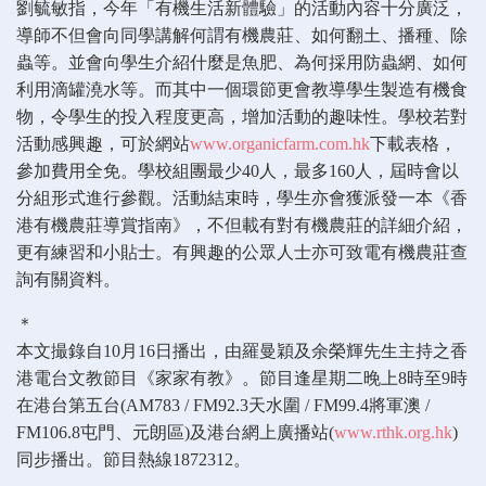
劉毓敏指，今年「有機生活新體驗」的活動內容十分廣泛，
導師不但會向同學講解何謂有機農莊、如何翻土、播種、除
蟲等。並會向學生介紹什麼是魚肥、為何採用防蟲網、如何
利用滴罐澆水等。而其中一個環節更會教導學生製造有機食
物，令學生的投入程度更高，增加活動的趣味性。學校若對
活動感興趣，可於網站
www.organicfarm.com.hk
下載表格，
參加費用全免。學校組團最少40人，最多160人，屆時會以
分組形式進行參觀。活動結束時，學生亦會獲派發一本《香
港有機農莊導賞指南》，不但載有對有機農莊的詳細介紹，
更有練習和小貼士。有興趣的公眾人士亦可致電有機農莊查
詢有關資料。
＊
本文撮錄自10月16日播出，由羅曼穎及余榮輝先生主持之香
港電台文教節目《家家有教》。節目逢星期二晚上8時至9時
在港台第五台(AM783 / FM92.3天水圍 / FM99.4將軍澳 /
FM106.8屯門、元朗區)及港台網上廣播站(
www.rthk.org.hk
)
同步播出。節目熱線1872312。