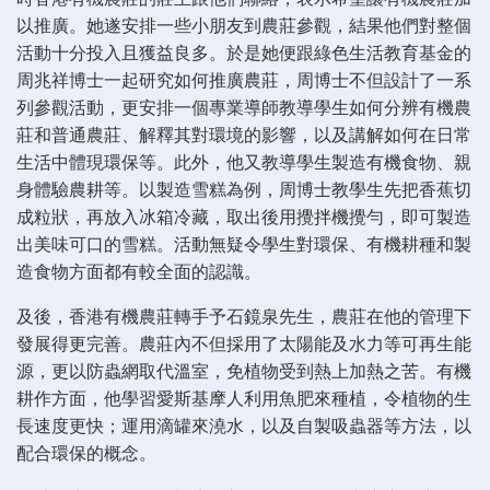
以推廣。她遂安排一些小朋友到農莊參觀，結果他們對整個
活動十分投入且獲益良多。於是她便跟綠色生活教育基金的
周兆祥博士一起研究如何推廣農莊，周博士不但設計了一系
列參觀活動，更安排一個專業導師教導學生如何分辨有機農
莊和普通農莊、解釋其對環境的影響，以及講解如何在日常
生活中體現環保等。此外，他又教導學生製造有機食物、親
身體驗農耕等。以製造雪糕為例，周博士教學生先把香蕉切
成粒狀，再放入冰箱冷藏，取出後用攪拌機攪勻，即可製造
出美味可口的雪糕。活動無疑令學生對環保、有機耕種和製
造食物方面都有較全面的認識。
及後，香港有機農莊轉手予石鏡泉先生，農莊在他的管理下
發展得更完善。農莊內不但採用了太陽能及水力等可再生能
源，更以防蟲網取代溫室，免植物受到熱上加熱之苦。有機
耕作方面，他學習愛斯基摩人利用魚肥來種植，令植物的生
長速度更快；運用滴罐來澆水，以及自製吸蟲器等方法，以
配合環保的概念。