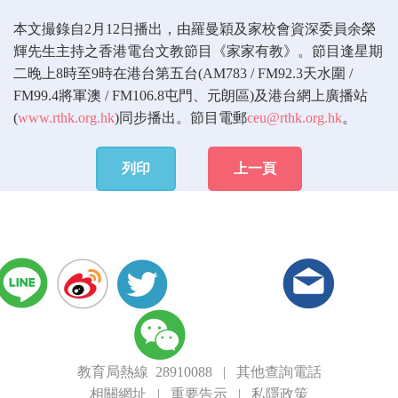
本文撮錄自2月12日播出，由羅曼穎及家校會資深委員余榮
輝先生主持之香港電台文教節目《家家有教》。節目逢星期
二晚上8時至9時在港台第五台(AM783 / FM92.3天水圍 /
FM99.4將軍澳 / FM106.8屯門、元朗區)及港台網上廣播站
(
www.rthk.org.hk
)同步播出。節目電郵
ceu@rthk.org.hk
。
列印
上一頁
教育局熱線 28910088
|
其他查詢電話
相關網址
|
重要告示
|
私隱政策