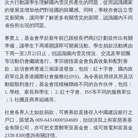
次大行動讓學生理解國內雪災所產生的問題，從而認識國家
的發展並增加他們對祖國的歸屬感。同時，學校亦會設立雪
災新聞角，讓同學了解更多有關雪災的新聞，認識國內不同
省份所出現的問題。
事實上，基金會早於新年前已跟校長們商討計劃並作出有關
準備，讓學生下周甫開課即可開展活動。學生捐款活動將由
下周一至2月22日止，但認識國內雪災情況、交流及學習團
等活動仍會繼續進行。李宗德指基金會負責收集和配對善
款，款項會將透過三個渠道發放，包括：紅十字會、國內政
府單位及香港國際社會服務社(ISS)。為令善款用得其所及活
動能順利進行，基金會現積極聯絡不同的合作伙伴，包括：
1. 學校、家長和學生； 2. 紅十字會、ISS等不同的服務單位
；3. 社團及商界組織等。
社會各界人士如欲捐款，可將善款直接存入中國建設銀行之
戶口，賬號為 009-643-0000504689，抬頭須寫上和富慈善基
金有限公司，亦可把支票郵寄至基金會，或可致電和富基金
2338 8300查詢有關詳情。