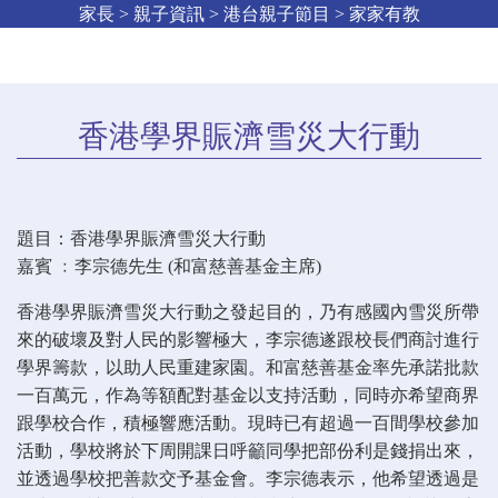
家長 > 親子資訊 > 港台親子節目 > 家家有教
香港學界賑濟雪災大行動
題目：香港學界賑濟雪災大行動
嘉賓 ﹕李宗德先生 (和富慈善基金主席)
香港學界賑濟雪災大行動之發起目的，乃有感國內雪災所帶
來的破壞及對人民的影響極大，李宗德遂跟校長們商討進行
學界籌款，以助人民重建家園。和富慈善基金率先承諾批款
一百萬元，作為等額配對基金以支持活動，同時亦希望商界
跟學校合作，積極響應活動。現時已有超過一百間學校參加
活動，學校將於下周開課日呼籲同學把部份利是錢捐出來，
並透過學校把善款交予基金會。李宗德表示，他希望透過是